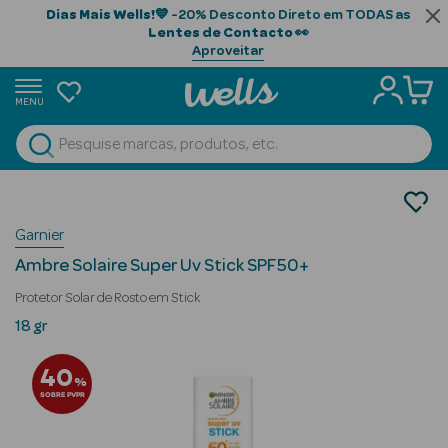
Dias Mais Wells!
💙 -20% Desconto Direto em TODAS as
Lentes de Contacto
👀
Aproveitar
MENU
portunidades
Ver Tudo
Beauty Season
Solares
Rosto
Beauty Season
Garnier
Cabelo
Ambre Solaire Super Uv Stick SPF50+
Profissional
Protetor Solar de Rosto em Stick
Beauty Season
18 gr
Cosmética
40
%
Beauty Season
SOBRE PVPR
Cosmética
Luxo