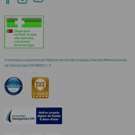
mética Rosto e
Ver Tudo
Autorizado a disponibilizar Medicamentos Não Sujeitos a Receita Médica através
Cosmética
da Internet pelo INFARMED, I.P.
Rosto
Hidratantes
Séruns Faciais
Creme de Olhos
Anti-
envelhecimento