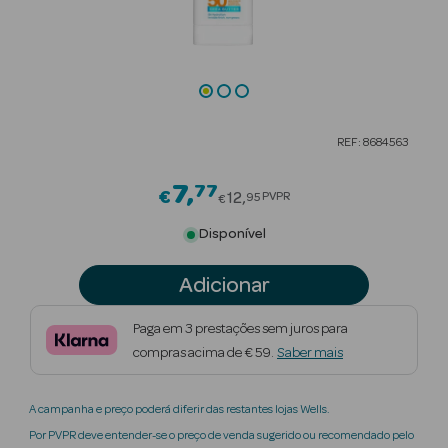
Beauty Season
Cuidados de
Cabelo
Beauty Season
REF: 8684563
Maquilhagem
7
77
Price reduced from
€
Beauty Season
12
PVPR
95
€
Maquilhagem
Disponível
Luxo
Adicionar
Beauty Season
Nutricosmética
Paga em 3 prestações sem juros para
compras acima de € 59.
Saber mais
Beauty Season
Perfumes
A campanha e preço poderá diferir das restantes lojas Wells.
Beauty Season
Por PVPR deve entender-se o preço de venda sugerido ou recomendado pelo