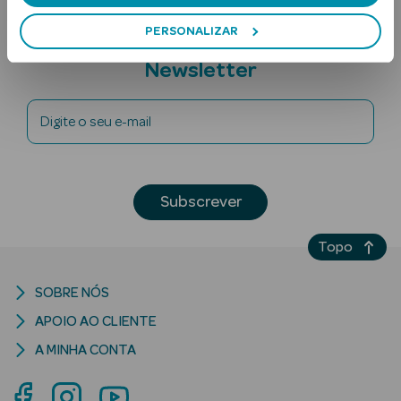
PERSONALIZAR
Subscreva a
Newsletter
Digite o seu e-mail
Ver Tudo
Solares
Subscrever
Corpo
Topo
Rosto
SOBRE NÓS
Lábios
APOIO AO CLIENTE
A MINHA CONTA
Solares Bebé e
Criança