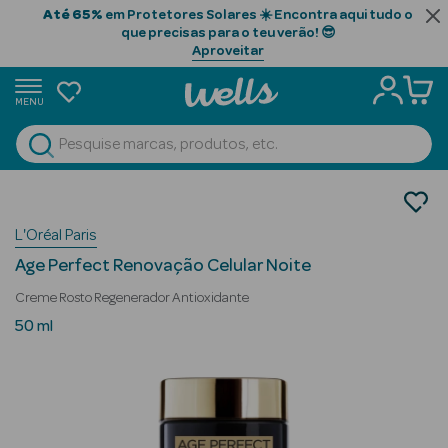
Até 65%
em Protetores Solares ☀️ Encontra aqui tudo o
que precisas para o teu verão! 😎
Aproveitar
MENU
portunidades
Ver Tudo
Beauty Season
Cosmética Rosto e Corpo
Cosmética Rosto
Beauty Season
L'Oréal Paris
Hidratantes
Cabelo
Age Perfect Renovação Celular Noite
Profissional
Creme Rosto Regenerador Antioxidante
Beauty Season
50 ml
Cosmética
Beauty Season
Cosmética
Luxo