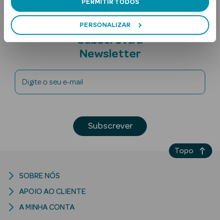
PERMITIR TODOS
PERSONALIZAR
Subscreva a
Newsletter
Digite o seu e-mail
Ver Tudo
Solares
Subscrever
Corpo
Rosto
Topo
Lábios
SOBRE NÓS
APOIO AO CLIENTE
Solares Bebé e
Criança
A MINHA CONTA