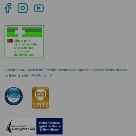
mética Rosto e
Ver Tudo
Cosmética
Rosto
Autorizado a disponibilizar Medicamentos Não Sujeitos a Receita Médica através
da Internet pelo INFARMED, I.P.
Hidratantes
Séruns Faciais
Creme de Olhos
Anti-
envelhecimento