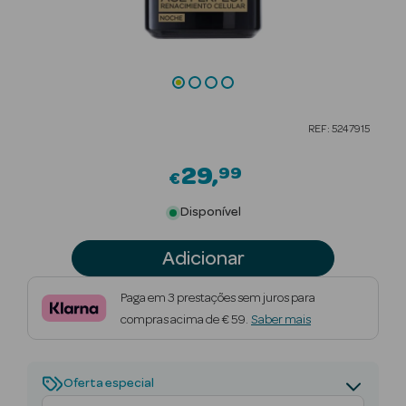
Beauty Season
Cuidados de
Cabelo
Beauty Season
REF: 5247915
Maquilhagem
29
99
€
Beauty Season
Maquilhagem
Disponível
Luxo
Adicionar
Beauty Season
Nutricosmética
Paga em 3 prestações sem juros para
compras acima de € 59.
Saber mais
Beauty Season
Perfumes
Oferta especial
Beauty Season