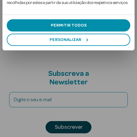
recolhidas por estes a partir da sua utilização dos respetivos serviços.
Uso Recomendado
Ingredientes
PERMITIR TODOS
Nota adicional
PERSONALIZAR
Ver Tudo
Solares
Subscreva a
Corpo
Newsletter
Rosto
Digite o seu e-mail
Lábios
Solares Bebé e
Subscrever
Criança