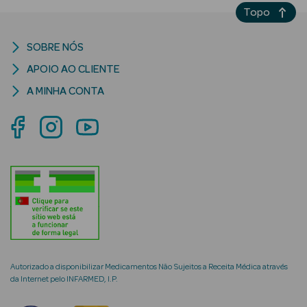
Topo
SOBRE NÓS
APOIO AO CLIENTE
mética Rosto e
A MINHA CONTA
Ver Tudo
Cosmética
Rosto
Hidratantes
Séruns Faciais
Creme de Olhos
Autorizado a disponibilizar Medicamentos Não Sujeitos a Receita Médica através
Anti-
da Internet pelo INFARMED, I.P.
envelhecimento