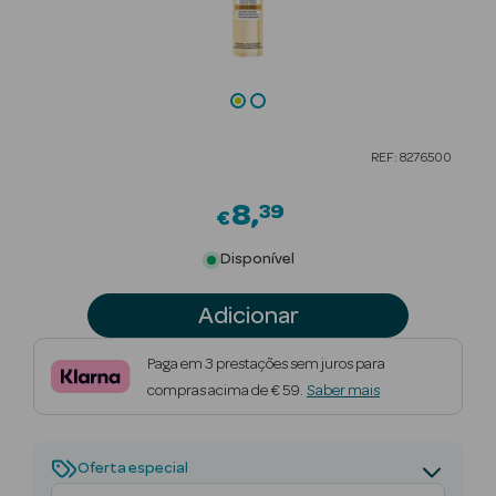
Beauty Season
Cuidados de
Cabelo
Beauty Season
REF: 8276500
Maquilhagem
8
39
€
Beauty Season
Maquilhagem
Disponível
Luxo
Adicionar
Beauty Season
Nutricosmética
Paga em 3 prestações sem juros para
compras acima de € 59.
Saber mais
Beauty Season
Perfumes
Oferta especial
Beauty Season