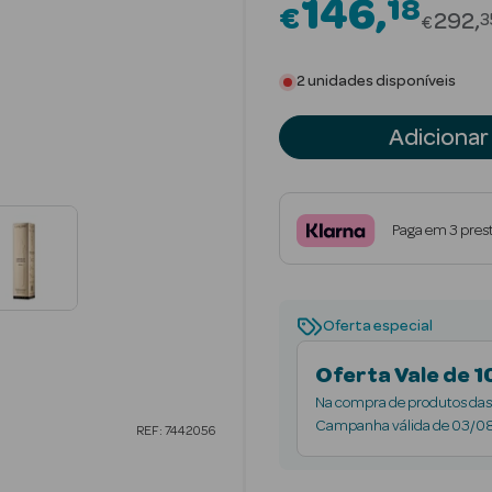
146
18
€
Price
292
3
€
2 unidades disponíveis
Adicionar
Paga em 3 pres
Oferta especial
Oferta Vale de 1
Na compra de produtos das 
Lauren, Mugler, Yves Saint 
Campanha válida de 03/08/
REF: 7442056
Cosmetics, Urban Decay, Kie
seguinte à compra e pode 
compra igual ou superior a