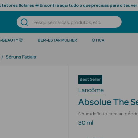
tetores Solares ☀️ Encontra aqui tudo o que precisas para o teu ver
K-BEAUTY 🌸
BEM-ESTAR MULHER
ÓTICA
Séruns Faciais
Best Seller
Lancôme
Absolue The S
Sérum de Rosto Hidratante Ácido
30 ml