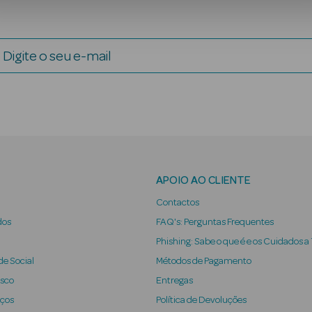
Digite o seu e-mail
APOIO AO CLIENTE
Contactos
dos
FAQ's: Perguntas Frequentes
Phishing: Sabe o que é e os Cuidados a
e Social
Métodos de Pagamento
osco
Entregas
iços
Política de Devoluções