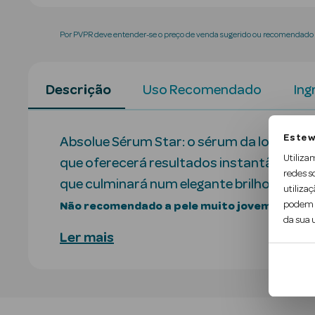
Por PVPR deve entender-se o preço de venda sugerido ou recomendado p
Descrição
Uso Recomendado
Ing
Este w
Absolue Sérum Star: o sérum da longevid
Utiliza
que oferecerá resultados instantâneos. A 
redes s
que culminará num elegante brilho dourad
utilizaç
podem c
Não recomendado a pele muito jovem…
da sua u
Ler mais