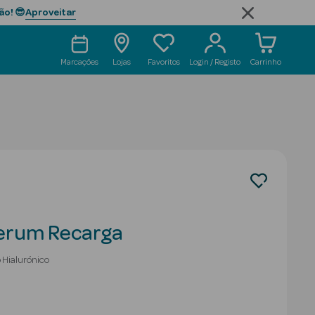
Aproveitar
ão! 😎
Marcações
Lojas
Favoritos
Login / Registo
Carrinho
erum Recarga
 Hialurónico