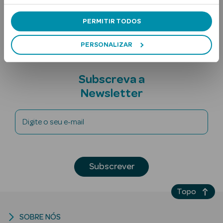
Nota adicional
PERMITIR TODOS
PERSONALIZAR
Subscreva a
Newsletter
Ver Tudo
Solares
Digite o seu e-mail
Corpo
Rosto
Subscrever
Lábios
Topo
Solares Bebé e
Criança
SOBRE NÓS