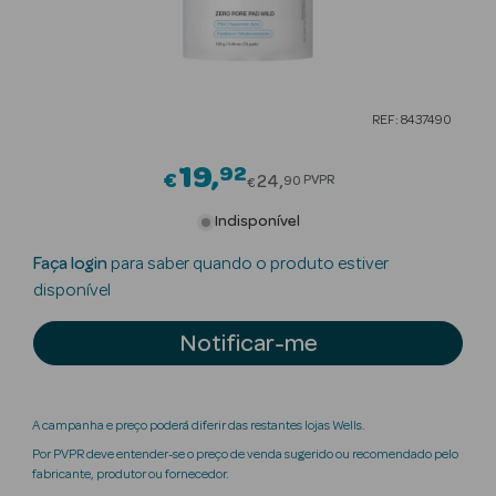
Beauty Season
Cuidados de
Cabelo
REF: 8437490
Beauty Season
Maquilhagem
19
92
Price reduced from
€
24
PVPR
90
€
Beauty Season
Indisponível
Maquilhagem
Faça login
para saber quando o produto estiver
Luxo
disponível
Beauty Season
Notificar-me
Nutricosmética
Beauty Season
Perfumes
A campanha e preço poderá diferir das restantes lojas Wells.
Por PVPR deve entender-se o preço de venda sugerido ou recomendado pelo
Beauty Season
fabricante, produtor ou fornecedor.