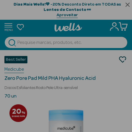
Dias Mais Wells!
💙 -20% Desconto Direto em TODAS as
Lentes de Contacto
👀
Aproveitar
MENU
portunidades
Ver Tudo
Beauty Season
Cosmética Rosto e Corpo
Best Seller
Cosmética Rosto
Beauty Season
Medicube
Esfoliantes
Cabelo
Zero Pore Pad Mild PHA Hyaluronic Acid
Profissional
Discos Esfoliantes Rosto Pele Ultra-sensível
Beauty Season
70 un
Cosmética
20
%
Beauty Season
SOBRE PVPR
Cosmética
Luxo