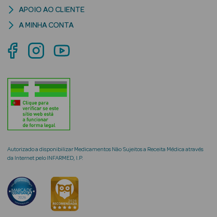
APOIO AO CLIENTE
A MINHA CONTA
mética Rosto e
Ver Tudo
Cosmética
Rosto
Hidratantes
Autorizado a disponibilizar Medicamentos Não Sujeitos a Receita Médica através
Séruns Faciais
da Internet pelo INFARMED, I.P.
Creme de Olhos
Anti-
envelhecimento