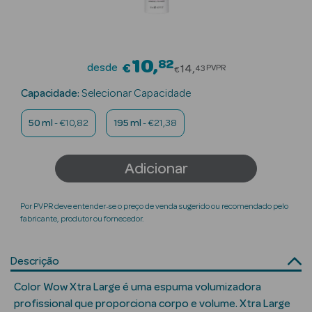
Beauty Season
Cuidados de
Cabelo
10
82
Price reduced fro
desde
€
14
PVPR
43
€
Beauty Season
Capacidade:
Selecionar Capacidade
Maquilhagem
50 ml
- €10,82
195 ml
- €21,38
Beauty Season
Maquilhagem
Adicionar
Luxo
Beauty Season
Por PVPR deve entender-se o preço de venda sugerido ou recomendado pelo
Nutricosmética
fabricante, produtor ou fornecedor.
Beauty Season
Descrição
Perfumes
Color Wow Xtra Large é uma espuma volumizadora
Beauty Season
profissional que proporciona corpo e volume. Xtra Large