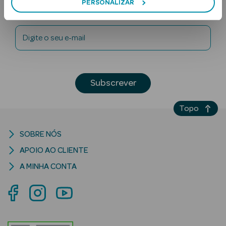
PERSONALIZAR
Newsletter
Digite o seu e-mail
Subscrever
Ver Tudo
Solares
Topo
Corpo
SOBRE NÓS
APOIO AO CLIENTE
Rosto
A MINHA CONTA
Lábios
Solares Bebé e
Criança