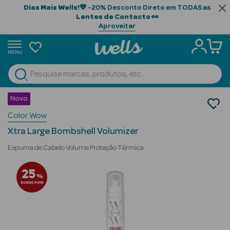
Dias Mais Wells!
💙 -20% Desconto Direto em TODAS as
Lentes de Contacto
👀
Aproveitar
MENU
portunidades
Ver Tudo
Beauty Season
Novo
Cabelo
Color Wow
Gama Profissional
Beauty Season
Styling
Cabelo
Xtra Large Bombshell Volumizer
Profissional
Espuma de Cabelo Volume Proteção Térmica
Beauty Season
25
%
Cosmética
SOBRE PVPR
Beauty Season
Cosmética
Luxo