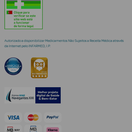
mética Rosto e
Autorizado a disponibilizar Medicamentos Não Sujeitos a Receita Médica através
da Internet pelo INFARMED, I.P.
Ver Tudo
Cosmética
Rosto
Hidratantes
Séruns Faciais
Creme de Olhos
Anti-
envelhecimento