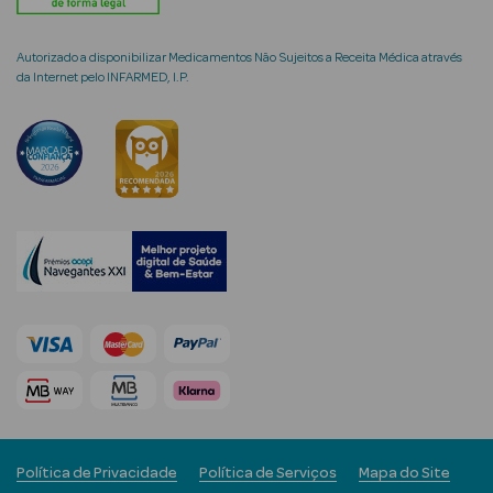
Autorizado a disponibilizar Medicamentos Não Sujeitos a Receita Médica através
da Internet pelo INFARMED, I.P.
mética Rosto e
Ver Tudo
Cosmética
Rosto
Hidratantes
Séruns Faciais
Creme de Olhos
Anti-
Política de Privacidade
Política de Serviços
Mapa do Site
envelhecimento