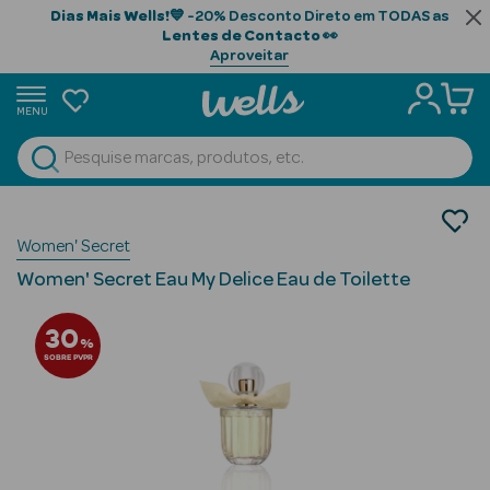
Dias Mais Wells!
💙 -20% Desconto Direto em TODAS as
Lentes de Contacto
👀
Aproveitar
MENU
portunidades
Ver Tudo
Beauty Season
Perfumes
Women' Secret
Perfumes Mulher
Beauty Season
Eau de Toilette
Cabelo
Women' Secret Eau My Delice Eau de Toilette
Profissional
30
%
Beauty Season
SOBRE PVPR
Cosmética
Beauty Season
Cosmética
Luxo