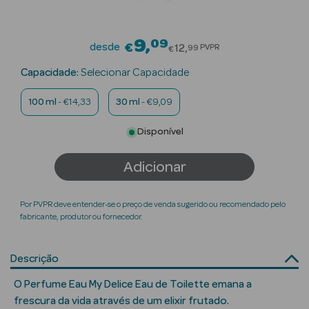
Beauty Season
Cuidados de
9
09
Price reduced from
desde
€
12
PVPR
99
€
Cabelo
Capacidade:
Selecionar Capacidade
Beauty Season
100 ml
- €14,33
30 ml
- €9,09
Maquilhagem
Disponível
Beauty Season
Maquilhagem
Adicionar
Luxo
Beauty Season
Por PVPR deve entender-se o preço de venda sugerido ou recomendado pelo
Nutricosmética
fabricante, produtor ou fornecedor.
Beauty Season
Descrição
Perfumes
O Perfume Eau My Delice Eau de Toilette emana a
Beauty Season
frescura da vida através de um elixir frutado.