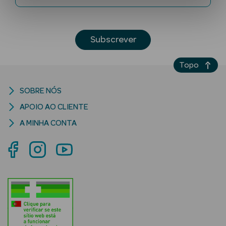
Subscrever
Topo
SOBRE NÓS
Ver Tudo
APOIO AO CLIENTE
Solares
A MINHA CONTA
Corpo
Rosto
Lábios
Solares Bebé e
Criança