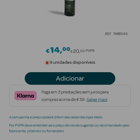
Beauty Season
Cuidados de
Cabelo
REF: 7488046
Beauty Season
Maquilhagem
14
00
Price reduced from
€
20
PVPR
00
€
Beauty Season
9 unidades disponíveis
Maquilhagem
Luxo
Adicionar
Beauty Season
Paga em 3 prestações sem juros para
Nutricosmética
compras acima de € 59.
Saber mais
Beauty Season
A campanha e preço poderá diferir das restantes lojas Wells.
Perfumes
Por PVPR deve entender-se o preço de venda sugerido ou recomendado pelo
fabricante, produtor ou fornecedor.
Beauty Season