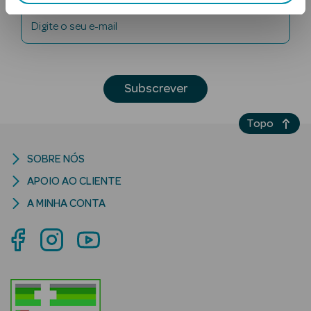
Digite o seu e-mail
Subscrever
Topo
Ver Tudo
Solares
SOBRE NÓS
Corpo
APOIO AO CLIENTE
A MINHA CONTA
Rosto
Lábios
Solares Bebé e
Criança