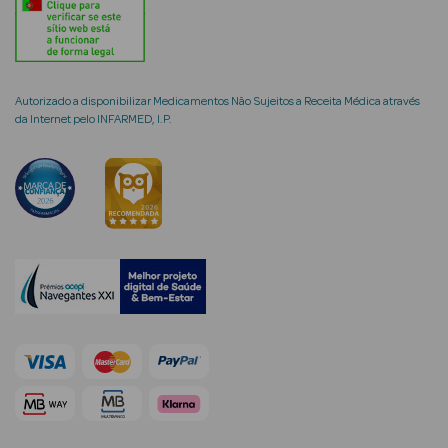
Autorizado a disponibilizar Medicamentos Não Sujeitos a Receita Médica através
mética Rosto e
da Internet pelo INFARMED, I.P.
Ver Tudo
Cosmética
Rosto
Hidratantes
Séruns Faciais
Creme de Olhos
Anti-
envelhecimento