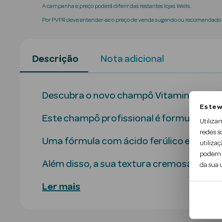
A campanha e preço poderá diferir das restantes lojas Wells.
Por PVPR deve entender-se o preço de venda sugerido ou recomendado p
Descrição
Nota adicional
Descubra o novo champô Vitamino Color 
Este w
Este champô profissional é formulado pa
Utiliza
redes s
Uma fórmula com ácido ferúlico e ácido cí
utilizaç
podem c
Além disso, a sua textura cremosa limpa a
da sua u
Ler mais