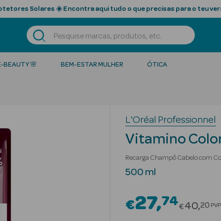
tetores Solares ☀️ Encontra aqui tudo o que precisas para o teu ver
K-BEAUTY 🌸
BEM-ESTAR MULHER
ÓTICA
L'Oréal Professionnel
Vitamino Colo
Recarga Champô Cabelo com Co
500 ml
27
74
€
Price r
40
20
PVP
€