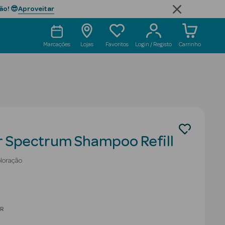
Aproveitar
ão! 😎
Marcações
Lojas
Favoritos
Login / Registo
Carrinho
r Spectrum Shampoo Refill
loração
educed from
R