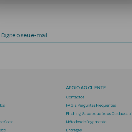
Digite o seu e-mail
APOIO AO CLIENTE
Contactos
dos
FAQ's: Perguntas Frequentes
Phishing: Sabe o que é e os Cuidados a
e Social
Métodos de Pagamento
osco
Entregas