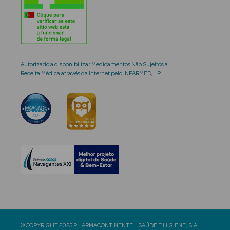
Autorizado a disponibilizar Medicamentos Não Sujeitos a
Receita Médica através da Internet pelo INFARMED, I.P.
© COPYRIGHT 2025 PHARMACONTINENTE – SAÚDE E HIGIENE, S.A.