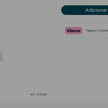
Adicionar
Paga em 3 pres
REF: 3061689