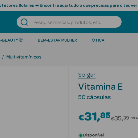
tetores Solares ☀️ Encontra aqui tudo o que precisas para o teu ver
K-BEAUTY 🌸
BEM-ESTAR MULHER
ÓTICA
Multivitamínicos
Solgar
Vitamina E
50 cápsulas
31
85
€
Price r
35
39
PVP
€
Disponível