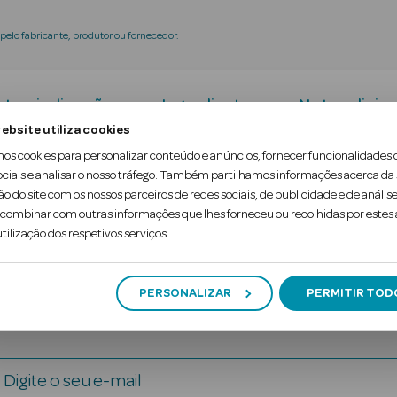
elo fabricante, produtor ou fornecedor.
tra-indicações
Ingredientes
Nota adicion
ebsite utiliza cookies
mos cookies para personalizar conteúdo e anúncios, fornecer funcionalidades 
tamina E que é um antioxidante muito importante p
ociais e analisar o nosso tráfego. Também partilhamos informações acerca da
ão do site com os nossos parceiros de redes sociais, de publicidade e de análise
 metais pesados, radicais livres e outros tóxicos.
ombinar com outras informações que lhes forneceu ou recolhidas por estes a
tilização dos respetivos serviços.
PERSONALIZAR
PERMITIR TOD
Digite o seu e-mail