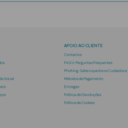
APOIO AO CLIENTE
Contactos
dos
FAQ's: Perguntas Frequentes
Phishing: Sabe o que é e os Cuidados a
e Social
Métodos de Pagamento
osco
Entregas
iços
Política de Devoluções
Política de Cookies