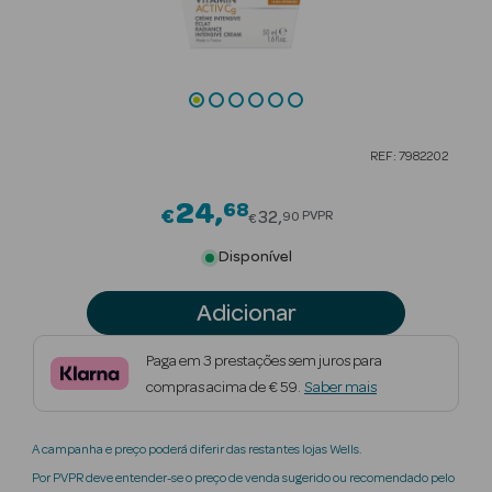
Beauty Season
Cuidados de
Cabelo
Beauty Season
REF: 7982202
Maquilhagem
24
68
Price reduced from
€
Beauty Season
32
PVPR
90
€
Maquilhagem
Disponível
Luxo
Adicionar
Beauty Season
Nutricosmética
Paga em 3 prestações sem juros para
compras acima de € 59.
Saber mais
Beauty Season
Perfumes
A campanha e preço poderá diferir das restantes lojas Wells.
Beauty Season
Por PVPR deve entender-se o preço de venda sugerido ou recomendado pelo