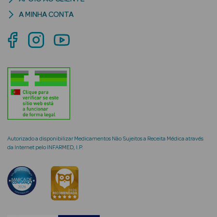
A MINHA CONTA
mética Rosto e
Ver Tudo
Cosmética
Rosto
Hidratantes
Autorizado a disponibilizar Medicamentos Não Sujeitos a Receita Médica através
da Internet pelo INFARMED, I.P.
Séruns Faciais
Creme de Olhos
Anti-
envelhecimento