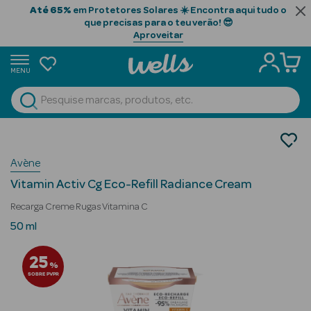
Até 65%
em Protetores Solares ☀️ Encontra aqui tudo o
que precisas para o teu verão! 😎
Aproveitar
MENU
portunidades
Ver Tudo
Beauty Season
Cosmética Rosto e Corpo
Cosmética Rosto
Beauty Season
Avène
Hidratantes
Cabelo
Vitamin Activ Cg Eco-Refill Radiance Cream
Profissional
Recarga Creme Rugas Vitamina C
Beauty Season
50 ml
Cosmética
25
%
Beauty Season
SOBRE PVPR
Cosmética
Luxo