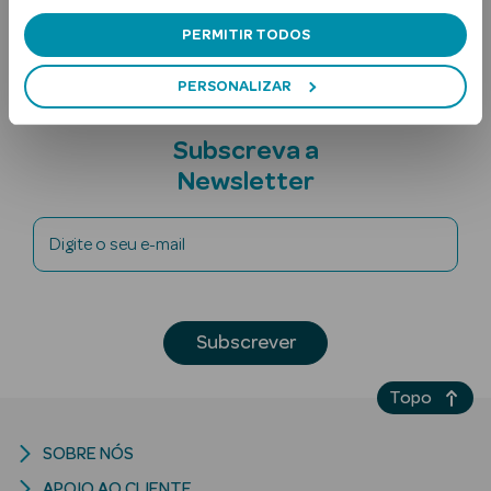
Nota adicional
PERMITIR TODOS
PERSONALIZAR
Subscreva a
Newsletter
Ver Tudo
Solares
Digite o seu e-mail
Corpo
Rosto
Subscrever
Lábios
Topo
Solares Bebé e
SOBRE NÓS
Criança
APOIO AO CLIENTE