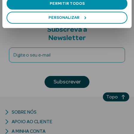
PERMITIR TODOS
PERSONALIZAR
Subscreva a
Newsletter
Digite o seu e-mail
Ver Tudo
Solares
Corpo
Subscrever
Rosto
Topo
Lábios
SOBRE NÓS
Solares Bebé e
APOIO AO CLIENTE
Criança
A MINHA CONTA