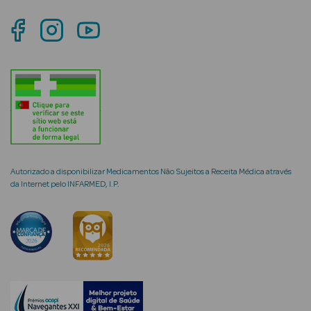
mética Rosto e
Ver Tudo
Cosmética
Rosto
Autorizado a disponibilizar Medicamentos Não Sujeitos a Receita Médica através
da Internet pelo INFARMED, I.P.
Hidratantes
Séruns Faciais
Creme de Olhos
Anti-
envelhecimento