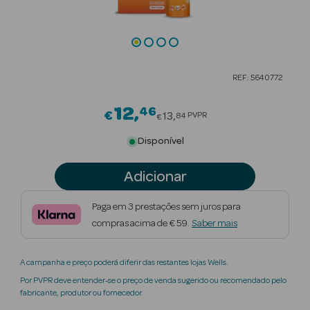
Beauty Season
Cuidados de
Cabelo
REF: 5640772
Beauty Season
Maquilhagem
12
46
Price reduced from
€
13
PVPR
84
€
Beauty Season
Disponível
Maquilhagem
Luxo
Adicionar
Beauty Season
Paga em 3 prestações sem juros para
Nutricosmética
compras acima de € 59.
Saber mais
Beauty Season
A campanha e preço poderá diferir das restantes lojas Wells.
Perfumes
Por PVPR deve entender-se o preço de venda sugerido ou recomendado pelo
fabricante, produtor ou fornecedor.
Beauty Season