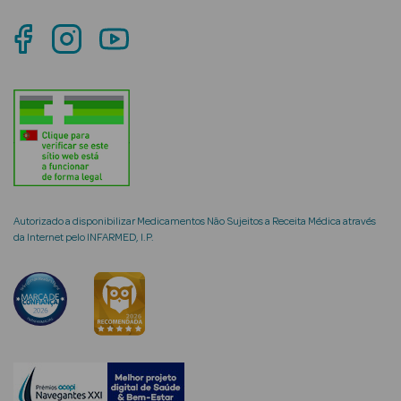
mética Rosto e
Ver Tudo
Cosmética
Rosto
Autorizado a disponibilizar Medicamentos Não Sujeitos a Receita Médica através
da Internet pelo INFARMED, I.P.
Hidratantes
Séruns Faciais
Creme de Olhos
Anti-
envelhecimento