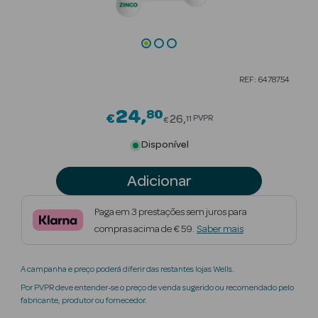
Beauty Season
Cuidados de
Cabelo
REF: 6478754
Beauty Season
Maquilhagem
24
80
Price reduced from
€
26
PVPR
11
€
Beauty Season
Disponível
Maquilhagem
Luxo
Adicionar
Beauty Season
Paga em 3 prestações sem juros para
Nutricosmética
compras acima de € 59.
Saber mais
Beauty Season
A campanha e preço poderá diferir das restantes lojas Wells.
Perfumes
Por PVPR deve entender-se o preço de venda sugerido ou recomendado pelo
fabricante, produtor ou fornecedor.
Beauty Season