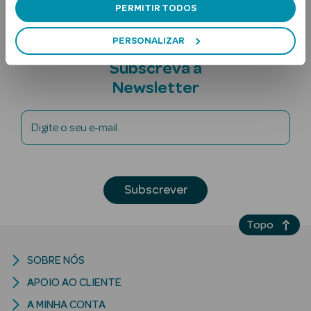
PERMITIR TODOS
PERSONALIZAR
Subscreva a
Newsletter
Digite o seu e-mail
Ver Tudo
Solares
Corpo
Subscrever
Rosto
Topo
Lábios
SOBRE NÓS
Solares Bebé e
APOIO AO CLIENTE
Criança
A MINHA CONTA