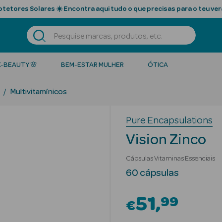
tetores Solares ☀️ Encontra aqui tudo o que precisas para o teu ver
K-BEAUTY 🌸
BEM-ESTAR MULHER
ÓTICA
Multivitamínicos
Pure Encapsulations
Vision Zinco
Cápsulas Vitaminas Essenciais
60 cápsulas
51
99
€