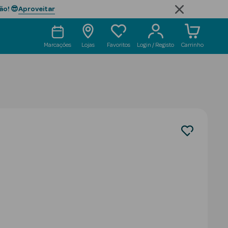
Aproveitar
ão! 😎
Marcações
Lojas
Favoritos
Login / Registo
Carrinho