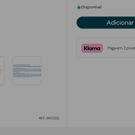
Disponível
Adicionar
Paga em 3 pres
REF: 8451252