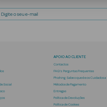
Digite o seu e-mail
APOIO AO CLIENTE
Contactos
dos
FAQ's: Perguntas Frequentes
Phishing: Sabe o que é e os Cuidados a
e Social
Métodos de Pagamento
osco
Entregas
iços
Política de Devoluções
Política de Cookies