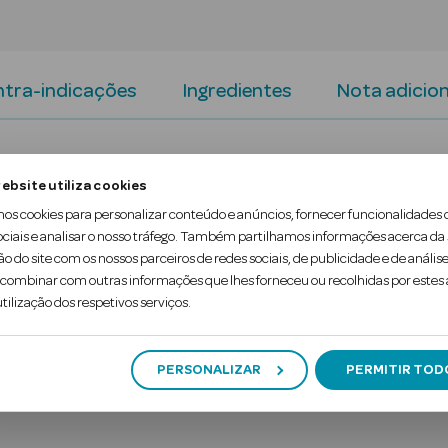
tra-indicações
Ingredientes
Nota adicion
s (C e E), minerais como zinco e cobre, e caroteno
ebsite utiliza cookies
aúde ocular e à proteção celular.
mos cookies para personalizar conteúdo e anúncios, fornecer funcionalidades 
ociais e analisar o nosso tráfego. Também partilhamos informações acerca da
idante, ajudando a proteger as células contra os d
ão do site com os nossos parceiros de redes sociais, de publicidade e de análise
ombinar com outras informações que lhes forneceu ou recolhidas por estes a
tilização dos respetivos serviços.
PERSONALIZAR
PERMITIR TOD