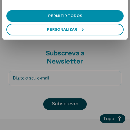
Contra-indicações
PERMITIR TODOS
Ingredientes
PERSONALIZAR
Subscreva a
Ver Tudo
Newsletter
Solares
Corpo
Digite o seu e-mail
Rosto
Lábios
Subscrever
Solares Bebé e
Topo
Criança