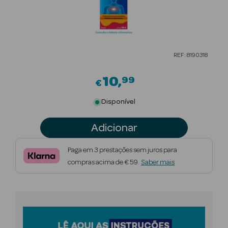
Beauty Season
Cuidados de
Cabelo
REF: 8190318
Beauty Season
Maquilhagem
10
99
€
Beauty Season
Disponível
Maquilhagem
Luxo
Adicionar
Beauty Season
Paga em 3 prestações sem juros para
Nutricosmética
compras acima de € 59.
Saber mais
Beauty Season
Perfumes
Beauty Season