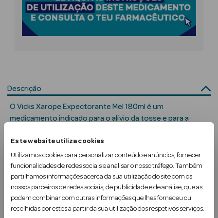
Solares
Descrição
O Vicks Xarope Expectorante Mel 180ml é um
medicamento indicado para o alívio da tosse e para a
desobstrução das vias respiratórias. Formulado com
a Pesada
Este website utiliza cookies
ingredientes que ajudam a fluidificar o muco, facilita a
expectoração e alivia a irritação na garganta.
Utilizamos cookies para personalizar conteúdo e anúncios, fornecer
funcionalidades de redes sociais e analisar o nosso tráfego. Também
O sabor agradável de mel torna o uso mais agradáv…
partilhamos informações acerca da sua utilização do site com os
nossos parceiros de redes sociais, de publicidade e de análise, que as
Ler mais
podem combinar com outras informações que lhes forneceu ou
recolhidas por estes a partir da sua utilização dos respetivos serviços.
Uso Recomendado