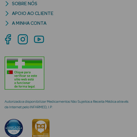
SOBRE NÓS
APOIO AO CLIENTE
A MINHA CONTA
mética Rosto e
Ver Tudo
Cosmética
Rosto
Hidratantes
Séruns Faciais
Autorizado a disponibilizar Medicamentos Não Sujeitos a Receita Médica através
da Internet pelo INFARMED, I.P.
Creme de Olhos
Anti-
envelhecimento