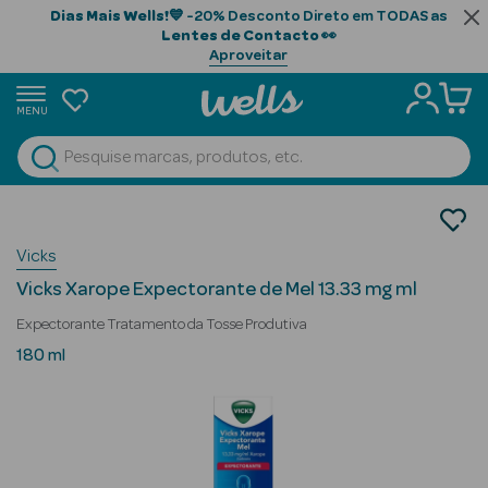
Dias Mais Wells!
💙 -20% Desconto Direto em TODAS as
Lentes de Contacto
👀
Aproveitar
MENU
portunidades
Ver Tudo
Beauty Season
Medicamentos
Tosse
Beauty Season
Vicks
Expectorantes
Cabelo
Vicks Xarope Expectorante de Mel 13.33 mg ml
Profissional
Expectorante Tratamento da Tosse Produtiva
Beauty Season
180 ml
Cosmética
Beauty Season
Cosmética
Luxo