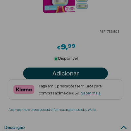
Beauty Season
Cuidados de
Cabelo
REF: 7361895
Beauty Season
Maquilhagem
9
99
€
Beauty Season
Disponível
Maquilhagem
Luxo
Adicionar
Beauty Season
Paga em 3 prestações sem juros para
Nutricosmética
compras acima de € 59.
Saber mais
Beauty Season
A campanha e preço poderá diferir das restantes lojas Wells.
Perfumes
Beauty Season
Descrição