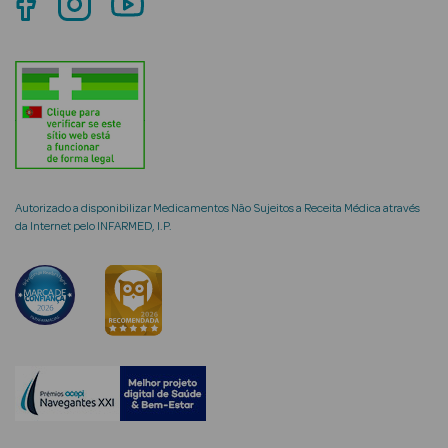
mética Rosto e
Ver Tudo
Cosmética
Autorizado a disponibilizar Medicamentos Não Sujeitos a Receita Médica através
Rosto
da Internet pelo INFARMED, I.P.
Hidratantes
Séruns Faciais
Creme de Olhos
Anti-
envelhecimento