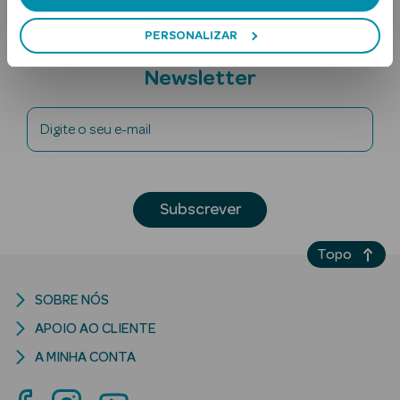
PERSONALIZAR
Subscreva a
Newsletter
Digite o seu e-mail
Ver Tudo
Solares
Subscrever
Corpo
Topo
Rosto
SOBRE NÓS
Lábios
APOIO AO CLIENTE
Solares Bebé e
A MINHA CONTA
Criança