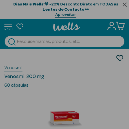
Dias Mais Wells!
💙 -20% Desconto Direto em TODAS as
Lentes de Contacto
👀
Aproveitar
MENU
portunidades
Ver Tudo
Beauty Season
Medicamentos
Má Circulação
Beauty Season
Venosmil
Cabelo
Venosmil 200 mg
Profissional
60 cápsulas
Beauty Season
Cosmética
Beauty Season
Cosmética
Luxo