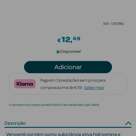
Beauty Season
Cuidados de
REF: 5357882
Cabelo
12
49
Beauty Season
€
Maquilhagem
Disponível
Beauty Season
Adicionar
Maquilhagem
Luxo
Paga em 3 prestações sem juros para
compras acima de € 59.
Saber mais
Beauty Season
Nutricosmética
A campanha e preço poderá diferir das restantes lojas Wells.
Beauty Season
Perfumes
Descrição
Beauty Season
Venosmil contém como substância ativa hidrosmina e