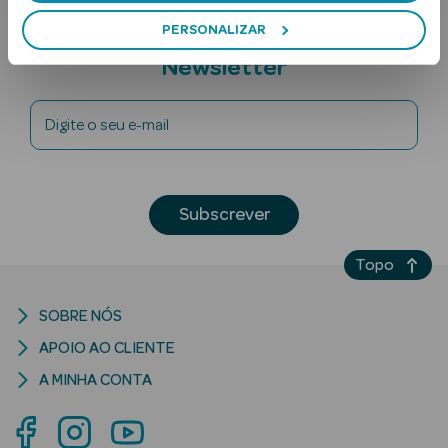
PERSONALIZAR
Subscreva a
Newsletter
Digite o seu e-mail
Ver Tudo
Subscrever
Solares
Corpo
Topo
Rosto
SOBRE NÓS
APOIO AO CLIENTE
Lábios
A MINHA CONTA
Solares Bebé e
Criança