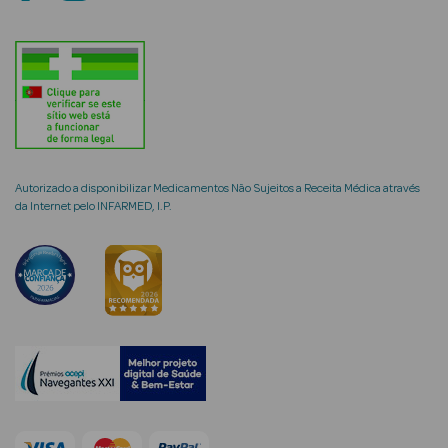
mética Rosto e
Ver Tudo
Autorizado a disponibilizar Medicamentos Não Sujeitos a Receita Médica através
Cosmética
da Internet pelo INFARMED, I.P.
Rosto
Hidratantes
Séruns Faciais
Creme de Olhos
Anti-
envelhecimento