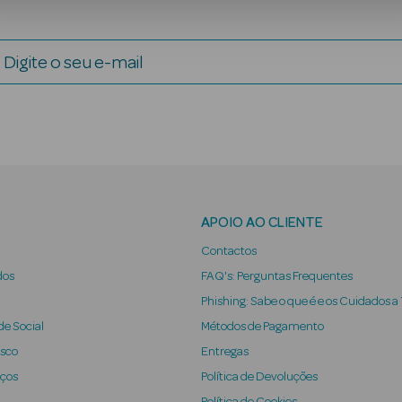
Digite o seu e-mail
APOIO AO CLIENTE
Contactos
dos
FAQ's: Perguntas Frequentes
Phishing: Sabe o que é e os Cuidados a
e Social
Métodos de Pagamento
osco
Entregas
iços
Política de Devoluções