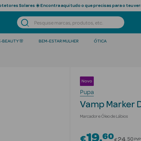
tetores Solares ☀️ Encontra aqui tudo o que precisas para o teu ver
K-BEAUTY 🌸
BEM-ESTAR MULHER
ÓTICA
Novo
Pupa
Vamp Marker 
Marcador e Óleo de Lábios
19
60
€
Price r
24
50
PVP
€