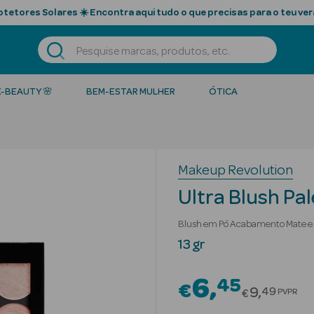
tetores Solares ☀️ Encontra aqui tudo o que precisas para o teu ver
K-BEAUTY 🌸
BEM-ESTAR MULHER
ÓTICA
Makeup Revolution
Ultra Blush Pa
Blush em Pó Acabamento Mate e 
13 gr
6
45
€
Price red
9
49
PVPR
€