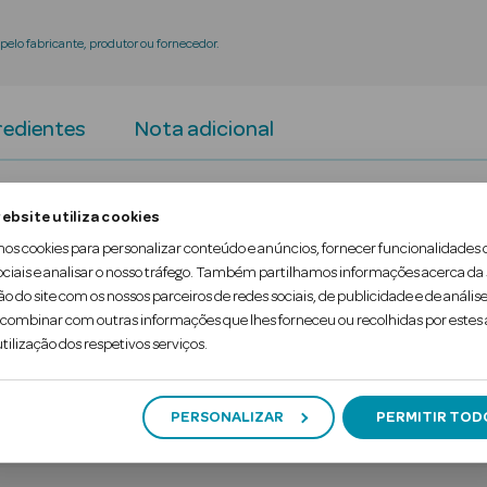
elo fabricante, produtor ou fornecedor.
redientes
Nota adicional
erfeita para a aplicação profissional desejada por 
ebsite utiliza cookies
mos cookies para personalizar conteúdo e anúncios, fornecer funcionalidades 
ociais e analisar o nosso tráfego. Também partilhamos informações acerca da
as fáceis de misturar, estes contêm 8 tonalidades 
ão do site com os nossos parceiros de redes sociais, de publicidade e de análise
ombinar com outras informações que lhes forneceu ou recolhidas por estes a
do fundido. A paleta de blush ULTI…
tilização dos respetivos serviços.
PERSONALIZAR
PERMITIR TOD