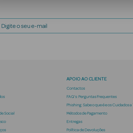
Digite o seu e-mail
APOIO AO CLIENTE
Contactos
dos
FAQ's: Perguntas Frequentes
Phishing: Sabe o que é e os Cuidados a
e Social
Métodos de Pagamento
osco
Entregas
iços
Política de Devoluções