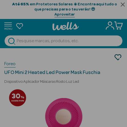
Até 65%
em Protetores Solares ☀️ Encontra aqui tudo o
que precisas para o teu verão! 😎
Aproveitar
MENU
portunidades
Ver Tudo
Beauty Season
Cosmética Rosto e Corpo
Foreo
Cosmética Rosto Luxo
Beauty Season
Limpeza Facial
Cabelo
UFO Mini 2 Heated Led Power Mask Fuschia
Profissional
Dispositivo Aplicador Máscaras Rosto Luz Led
Beauty Season
30
%
Cosmética
SOBRE PVPR
Beauty Season
Cosmética
Luxo