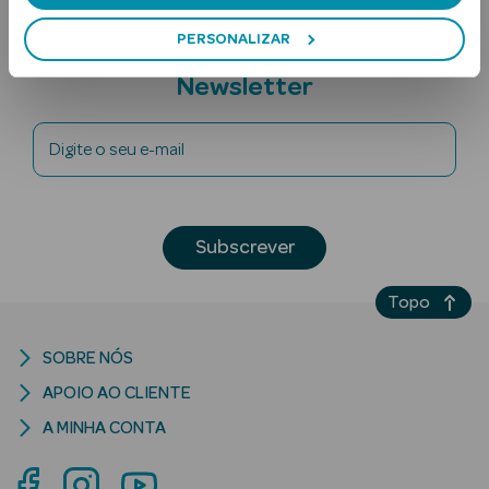
PERSONALIZAR
Subscreva a
Newsletter
Digite o seu e-mail
Ver Tudo
Solares
Subscrever
Corpo
Topo
Rosto
SOBRE NÓS
Lábios
APOIO AO CLIENTE
A MINHA CONTA
Solares Bebé e
Criança