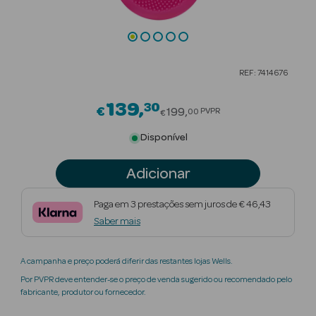
Beauty Season
Cuidados de
Cabelo
REF: 7414676
Beauty Season
139
30
Price reduced from
Maquilhagem
€
199
PVPR
00
€
Disponível
Beauty Season
Maquilhagem
Adicionar
Luxo
Beauty Season
Paga em 3 prestações sem juros de € 46,43
Nutricosmética
Saber mais
Beauty Season
A campanha e preço poderá diferir das restantes lojas Wells.
Perfumes
Por PVPR deve entender-se o preço de venda sugerido ou recomendado pelo
fabricante, produtor ou fornecedor.
Beauty Season