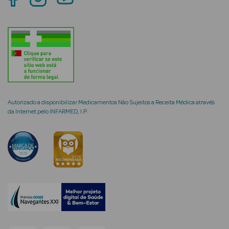
mética Rosto e
Ver Tudo
Autorizado a disponibilizar Medicamentos Não Sujeitos a Receita Médica através
Cosmética
da Internet pelo INFARMED, I.P.
Rosto
Hidratantes
Séruns Faciais
Creme de Olhos
Anti-
envelhecimento