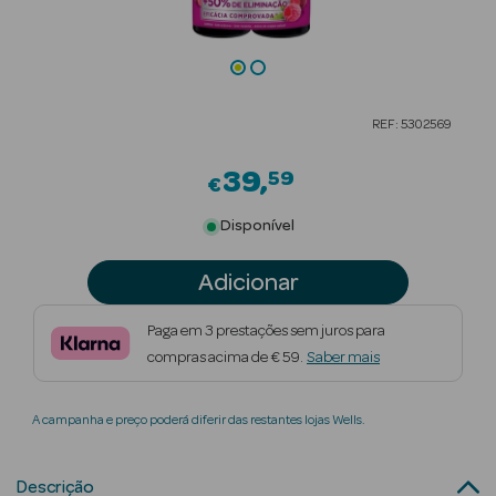
Beauty Season
Cuidados de
Cabelo
REF: 5302569
Beauty Season
Maquilhagem
39
59
€
Beauty Season
Disponível
Maquilhagem
Luxo
Adicionar
Beauty Season
Paga em 3 prestações sem juros para
Nutricosmética
compras acima de € 59.
Saber mais
Beauty Season
A campanha e preço poderá diferir das restantes lojas Wells.
Perfumes
Beauty Season
Descrição