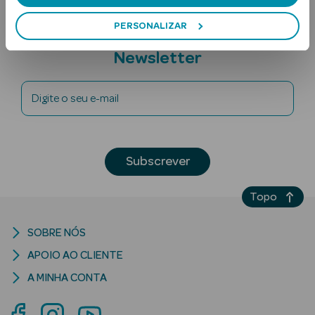
PERSONALIZAR
Subscreva a
Newsletter
Digite o seu e-mail
Ver Tudo
Solares
Subscrever
Corpo
Topo
Rosto
SOBRE NÓS
Lábios
APOIO AO CLIENTE
Solares Bebé e
A MINHA CONTA
Criança