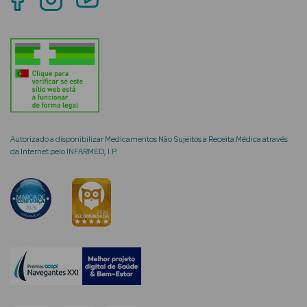
mética Rosto e
Ver Tudo
Cosmética
Autorizado a disponibilizar Medicamentos Não Sujeitos a Receita Médica através
da Internet pelo INFARMED, I.P.
Rosto
Hidratantes
Séruns Faciais
Creme de Olhos
Anti-
envelhecimento