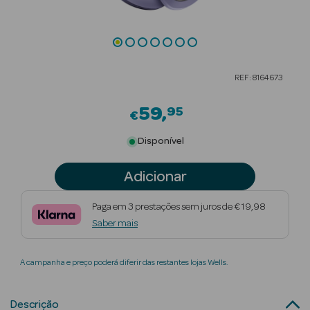
Beauty Season
Cuidados de
Cabelo
REF: 8164673
Beauty Season
Maquilhagem
59
95
€
Beauty Season
Disponível
Maquilhagem
Luxo
Adicionar
Beauty Season
Paga em 3 prestações sem juros de € 19,98
Nutricosmética
Saber mais
Beauty Season
A campanha e preço poderá diferir das restantes lojas Wells.
Perfumes
Beauty Season
Descrição