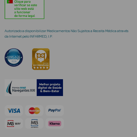
Autorizado a disponibilizar Medicamentos Não Sujeitos a Receita Médica através
mética Rosto e
da Internet pelo INFARMED, I.P.
Ver Tudo
Cosmética
Rosto
Hidratantes
Séruns Faciais
Creme de Olhos
Anti-
envelhecimento