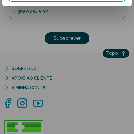
Digite o seu e-mail
Subscrever
Topo
Ver Tudo
Solares
SOBRE NÓS
Corpo
APOIO AO CLIENTE
A MINHA CONTA
Rosto
Lábios
Solares Bebé e
Criança