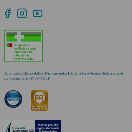
mética Rosto e
Ver Tudo
Cosmética
Rosto
Autorizado a disponibilizar Medicamentos Não Sujeitos a Receita Médica através
da Internet pelo INFARMED, I.P.
Hidratantes
Séruns Faciais
Creme de Olhos
Anti-
envelhecimento