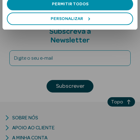
PERMITIR TODOS
PERSONALIZAR
Subscreva a
Newsletter
Digite o seu e-mail
Ver Tudo
Solares
Corpo
Subscrever
Rosto
Topo
Lábios
SOBRE NÓS
Solares Bebé e
APOIO AO CLIENTE
Criança
A MINHA CONTA