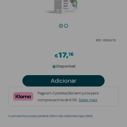
Beauty Season
Cuidados de
Cabelo
Beauty Season
REF: 8552476
Maquilhagem
17
16
€
Beauty Season
Maquilhagem
Disponível
Luxo
Adicionar
Beauty Season
Nutricosmética
Paga em 3 prestações sem juros para
compras acima de € 59.
Saber mais
Beauty Season
Perfumes
A campanha e preço poderá diferir das restantes lojas Wells.
Beauty Season