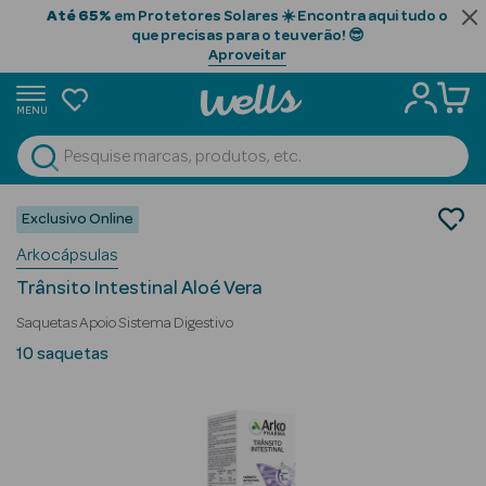
Até 65%
em Protetores Solares ☀️ Encontra aqui tudo o
que precisas para o teu verão! 😎
Aproveitar
MENU
portunidades
Ver Tudo
Beauty Season
Nutrição e Suplementos
Exclusivo Online
Suplementos Alimentares
Beauty Season
Arkocápsulas
Sistema Digestivo
Cabelo
Trânsito Intestinal Aloé Vera
Profissional
Saquetas Apoio Sistema Digestivo
Beauty Season
10 saquetas
Cosmética
Beauty Season
Cosmética
Luxo