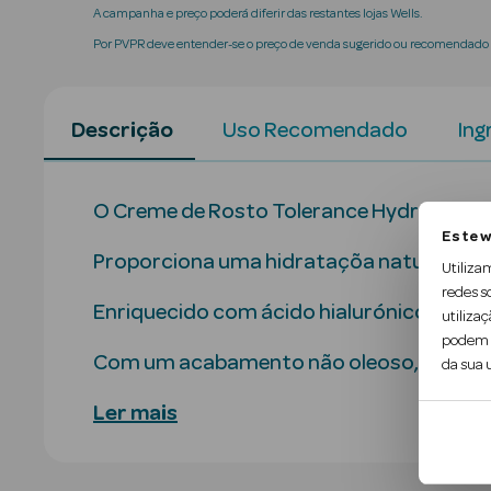
A campanha e preço poderá diferir das restantes lojas Wells.
Por PVPR deve entender-se o preço de venda sugerido ou recomendado p
Descrição
Uso Recomendado
Ing
O Creme de Rosto Tolerance Hydra da Avèn
Este w
Proporciona uma hidrataçõa natural à pel
Utiliza
redes s
Enriquecido com ácido hialurónico, a fó
utilizaç
podem c
Com um acabamento não oleoso, tem uma 
da sua u
Ler mais