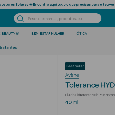
tetores Solares ☀️ Encontra aqui tudo o que precisas para o teu ver
K-BEAUTY 🌸
BEM-ESTAR MULHER
ÓTICA
dratantes
Best Seller
Avène
Tolerance HYD
Fluido Hidratante 48h Pele Norma
40 ml