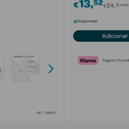
13
52
€
Price re
24
15
PVPR
€
Disponível
Adicionar
Paga em 3 pres
REF: 7618550