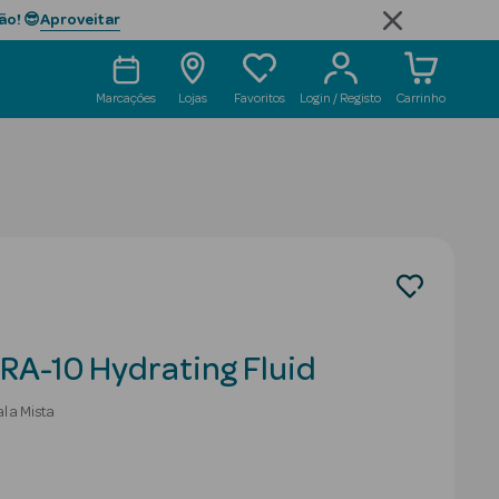
Aproveitar
ão! 😎
Marcações
Lojas
Favoritos
Login / Registo
Carrinho
RA-10 Hydrating Fluid
l a Mista