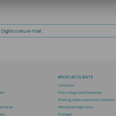
Digite o seu e-mail
APOIO AO CLIENTE
Contactos
dos
FAQ's: Perguntas Frequentes
Phishing: Sabe o que é e os Cuidados a
e Social
Métodos de Pagamento
osco
Entregas