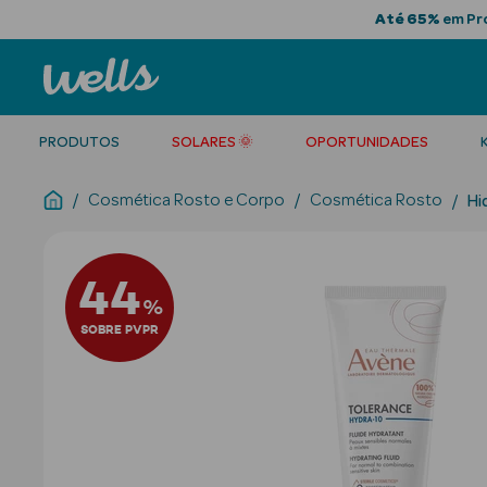
Até 65%
em Pro
PRODUTOS
SOLARES 🌞
OPORTUNIDADES
Cosmética Rosto e Corpo
Cosmética Rosto
Hi
44
%
SOBRE PVPR