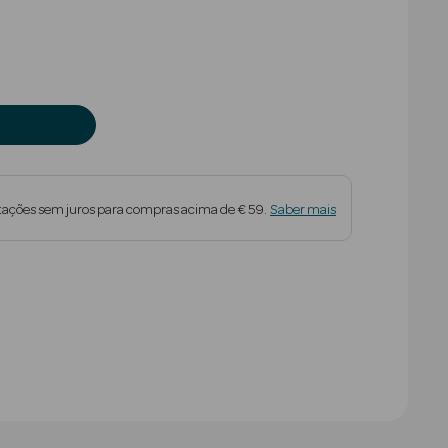
duced from
tações sem juros para compras acima de € 59.
Saber mais