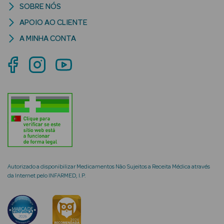
SOBRE NÓS
APOIO AO CLIENTE
A MINHA CONTA
mética Rosto e
Ver Tudo
Cosmética
Rosto
Hidratantes
Séruns Faciais
Autorizado a disponibilizar Medicamentos Não Sujeitos a Receita Médica através
da Internet pelo INFARMED, I.P.
Creme de Olhos
Anti-
envelhecimento