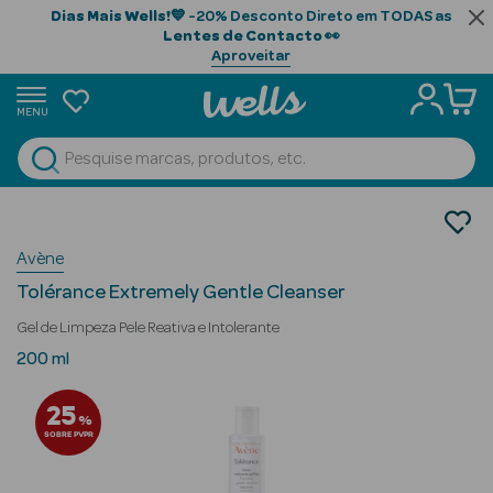
Dias Mais Wells!
💙 -20% Desconto Direto em TODAS as
Lentes de Contacto
👀
Aproveitar
MENU
portunidades
Ver Tudo
Beauty Season
Cosmética Rosto e Corpo
Cosmética Rosto
Beauty Season
Avène
Desmaquilhantes
Cabelo
Tolérance Extremely Gentle Cleanser
Profissional
Gel de Limpeza Pele Reativa e Intolerante
Beauty Season
200 ml
Cosmética
25
%
Beauty Season
SOBRE PVPR
Cosmética
Luxo