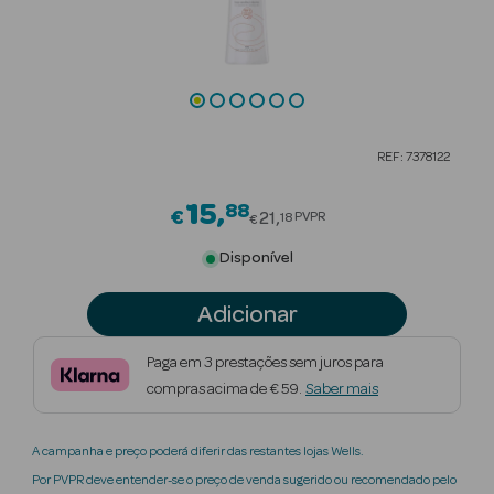
Beauty Season
Cuidados de
Cabelo
Beauty Season
REF: 7378122
Maquilhagem
15
88
Price reduced from
€
Beauty Season
21
PVPR
18
€
Maquilhagem
Disponível
Luxo
Adicionar
Beauty Season
Nutricosmética
Paga em 3 prestações sem juros para
compras acima de € 59.
Saber mais
Beauty Season
Perfumes
A campanha e preço poderá diferir das restantes lojas Wells.
Beauty Season
Por PVPR deve entender-se o preço de venda sugerido ou recomendado pelo