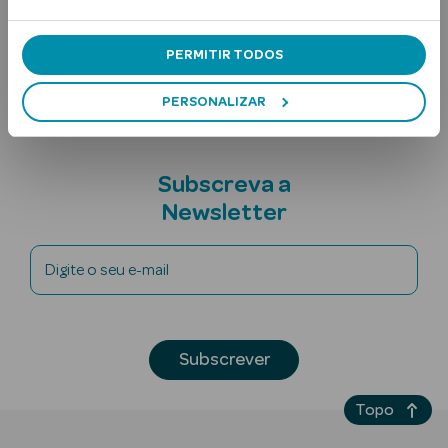
Ingredientes
Nota adicional
PERMITIR TODOS
PERSONALIZAR
Subscreva a
Ver Tudo
Newsletter
Solares
Corpo
Digite o seu e-mail
Rosto
Lábios
Subscrever
Solares Bebé e
Topo
Criança