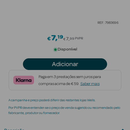
Beauty Season
Cuidados de
REF: 7983696
Cabelo
7
19
Price reduced from
Beauty Season
€
7
PVPR
99
€
Maquilhagem
Disponível
Beauty Season
Adicionar
Maquilhagem
Luxo
Paga em 3 prestações sem juros para
compras acima de € 59.
Saber mais
Beauty Season
Nutricosmética
A campanha e preço poderá diferir das restantes lojas Wells.
Beauty Season
Por PVPR deve entender-se o preço de venda sugerido ou recomendado pelo
Perfumes
fabricante, produtor ou fornecedor.
Beauty Season