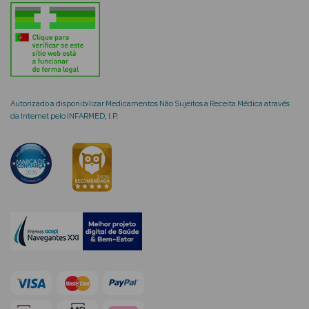
mética Rosto e
Autorizado a disponibilizar Medicamentos Não Sujeitos a Receita Médica através
da Internet pelo INFARMED, I.P.
Ver Tudo
Cosmética
Rosto
Hidratantes
Séruns Faciais
Creme de Olhos
Anti-
envelhecimento