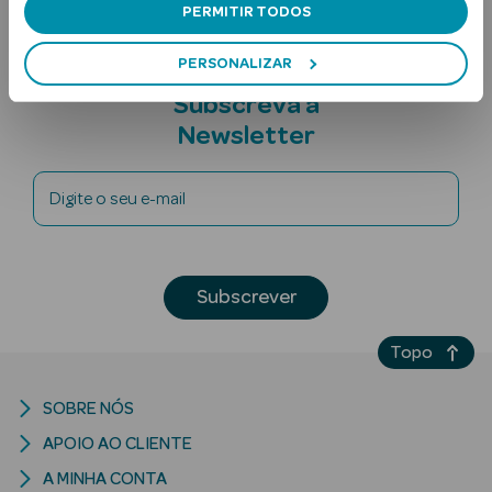
PERMITIR TODOS
PERSONALIZAR
Subscreva a
Newsletter
Digite o seu e-mail
Ver Tudo
Solares
Corpo
Subscrever
Rosto
Topo
Lábios
SOBRE NÓS
Solares Bebé e
APOIO AO CLIENTE
Criança
A MINHA CONTA