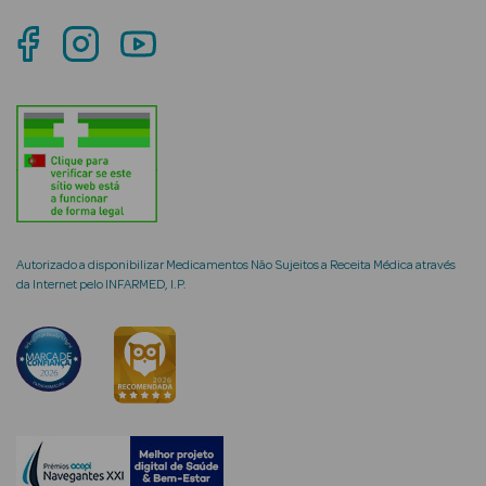
mética Rosto e
Ver Tudo
Cosmética
Rosto
Autorizado a disponibilizar Medicamentos Não Sujeitos a Receita Médica através
da Internet pelo INFARMED, I.P.
Hidratantes
Séruns Faciais
Creme de Olhos
Anti-
envelhecimento