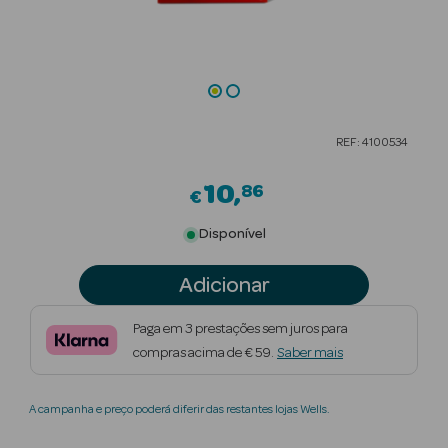
Beauty Season
Cuidados de
Cabelo
Beauty Season
REF: 4100534
Maquilhagem
10
86
€
Beauty Season
Maquilhagem
Disponível
Luxo
Adicionar
Beauty Season
Nutricosmética
Paga em 3 prestações sem juros para
compras acima de € 59.
Saber mais
Beauty Season
Perfumes
A campanha e preço poderá diferir das restantes lojas Wells.
Beauty Season