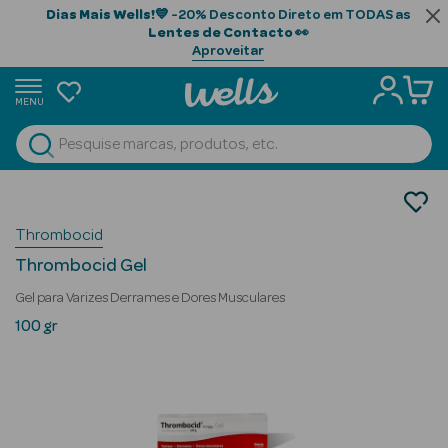
Dias Mais Wells!
💙 -20% Desconto Direto em TODAS as
Lentes de Contacto
👀
Aproveitar
MENU
portunidades
Ver Tudo
Beauty Season
Medicamentos
Má Circulação
Beauty Season
Thrombocid
Cabelo
Thrombocid Gel
Profissional
Gel para Varizes Derrames e Dores Musculares
Beauty Season
100 gr
Cosmética
Beauty Season
Cosmética
Luxo