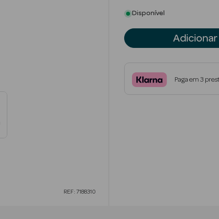
Disponível
Adicionar
Paga em 3 pres
REF: 7188310