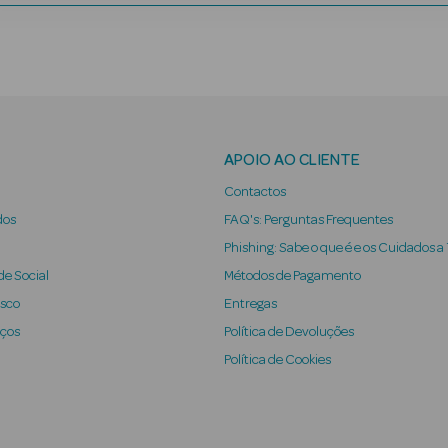
APOIO AO CLIENTE
Contactos
dos
FAQ's: Perguntas Frequentes
Phishing: Sabe o que é e os Cuidados a
e Social
Métodos de Pagamento
osco
Entregas
iços
Política de Devoluções
Política de Cookies