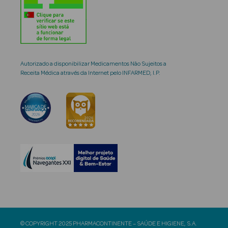
Autorizado a disponibilizar Medicamentos Não Sujeitos a
Receita Médica através da Internet pelo INFARMED, I.P.
© COPYRIGHT 2025 PHARMACONTINENTE – SAÚDE E HIGIENE, S.A.