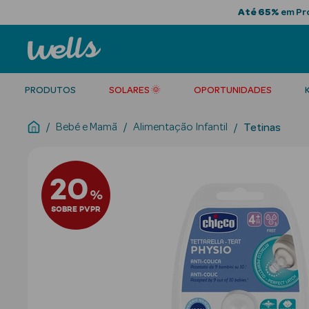
Até 65%
em Pro
PRODUTOS
SOLARES 🌞
OPORTUNIDADES
Bebé e Mamã
Alimentação Infantil
Tetinas
20
%
SOBRE PVPR