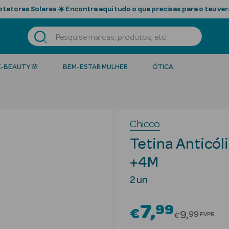
tetores Solares ☀️ Encontra aqui tudo o que precisas para o teu ver
K-BEAUTY 🌸
BEM-ESTAR MULHER
ÓTICA
Chicco
Tetina Anticól
+4M
2 un
7
99
€
Price red
9
99
PVPR
€