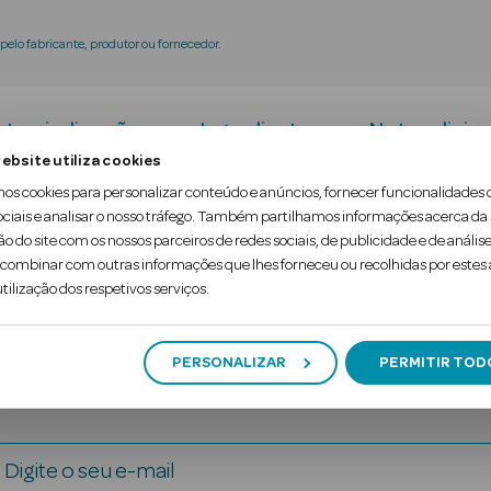
elo fabricante, produtor ou fornecedor.
tra-indicações
Ingredientes
Nota adicion
ebsite utiliza cookies
mos cookies para personalizar conteúdo e anúncios, fornecer funcionalidades 
do, indicada para bebês a partir dos 4 meses de idad
ociais e analisar o nosso tráfego. Também partilhamos informações acerca da
ão do site com os nossos parceiros de redes sociais, de publicidade e de análise
ombinar com outras informações que lhes forneceu ou recolhidas por estes a
tilização dos respetivos serviços.
PERSONALIZAR
PERMITIR TOD
Digite o seu e-mail