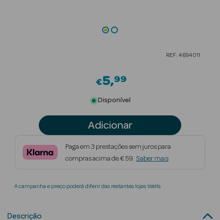
Beauty Season
Cuidados de
Cabelo
REF: 4694011
Beauty Season
Maquilhagem
5
99
€
Beauty Season
Disponível
Maquilhagem
Luxo
Adicionar
Beauty Season
Paga em 3 prestações sem juros para
Nutricosmética
compras acima de € 59.
Saber mais
Beauty Season
A campanha e preço poderá diferir das restantes lojas Wells.
Perfumes
Beauty Season
Descrição