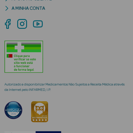
A MINHA CONTA
mética Rosto e
Ver Tudo
Cosmética
Rosto
Hidratantes
Autorizado a disponibilizar Medicamentos Não Sujeitos a Receita Médica através
da Internet pelo INFARMED, I.P.
Séruns Faciais
Creme de Olhos
Anti-
envelhecimento