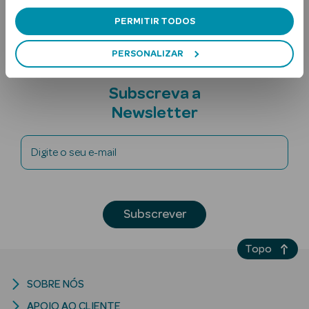
Nota adicional
PERMITIR TODOS
PERSONALIZAR
Subscreva a
Newsletter
Ver Tudo
Solares
Digite o seu e-mail
Corpo
Rosto
Subscrever
Lábios
Topo
Solares Bebé e
SOBRE NÓS
Criança
APOIO AO CLIENTE