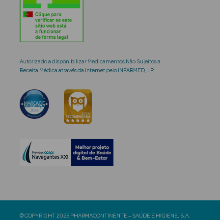
Autorizado a disponibilizar Medicamentos Não Sujeitos a
Receita Médica através da Internet pelo INFARMED, I.P.
© COPYRIGHT 2025 PHARMACONTINENTE – SAÚDE E HIGIENE, S.A.