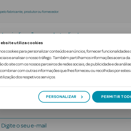
elo fabricante, produtor ou fornecedor.
tra-indicações
Ingredientes
ebsite utiliza cookies
mos cookies para personalizar conteúdo e anúncios, fornecer funcionalidades 
 ultra-rápida em aproximadamente 10 segundos. Pon
ociais e analisar o nosso tráfego. Também partilhamos informações acerca da
ão do site com os nossos parceiros de redes sociais, de publicidade e de análise
l. Com estojo de acondicionamento. Produto médico
ombinar com outras informações que lhes forneceu ou recolhidas por estes a
tilização dos respetivos serviços.
PERSONALIZAR
PERMITIR TOD
Digite o seu e-mail