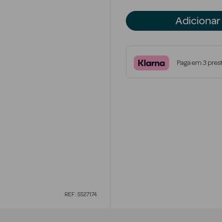
Adicionar
Paga em 3 pres
REF: 5527174