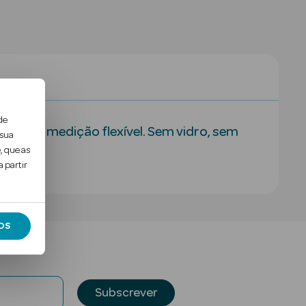
de
ta de medição flexível. Sem vidro, sem
 sua
, que as
.
 partir
OS
Subscrever