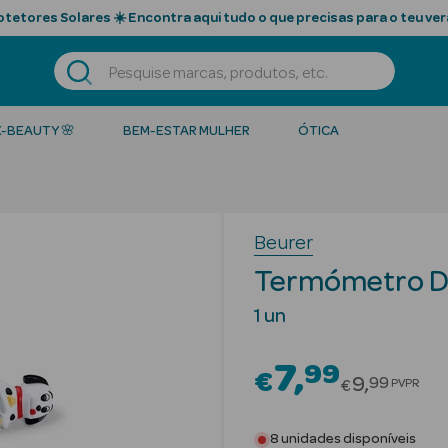
tetores Solares ☀️ Encontra aqui tudo o que precisas para o teu ver
K-BEAUTY 🌸
BEM-ESTAR MULHER
ÓTICA
Beurer
Termómetro Di
1 un
7
99
€
Price red
9
99
PVPR
€
8 unidades disponíveis