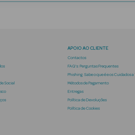
APOIO AO CLIENTE
Contactos
dos
FAQ's: Perguntas Frequentes
Phishing: Sabe o que é e os Cuidados a
e Social
Métodos de Pagamento
osco
Entregas
iços
Política de Devoluções
Política de Cookies