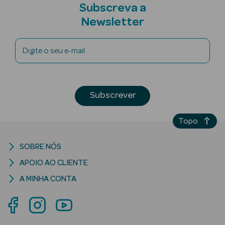
Subscreva a
Newsletter
Digite o seu e-mail
mética Rosto e
Ver Tudo
Subscrever
Cosmética
Rosto
Topo
Hidratantes
SOBRE NÓS
Séruns Faciais
APOIO AO CLIENTE
A MINHA CONTA
Creme de Olhos
Anti-
envelhecimento