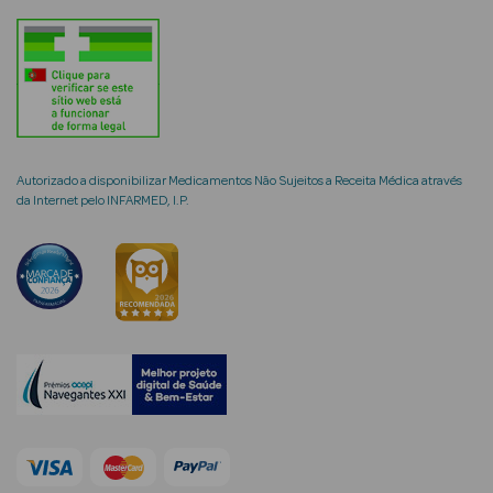
Limpeza Facial
Desmaquilhantes
Água Micelar
Solares
Autorizado a disponibilizar Medicamentos Não Sujeitos a Receita Médica através
da Internet pelo INFARMED, I.P.
Máscaras
Faciais
Água Termal
Esfoliantes
Lábios
Coffrets