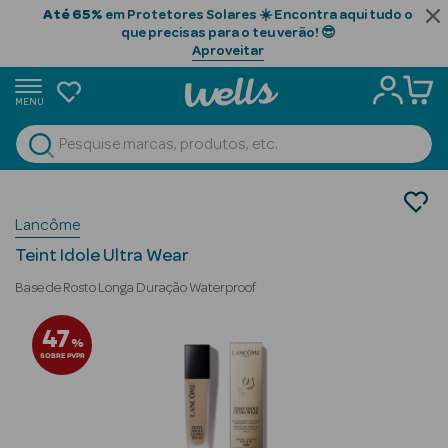
Até 65%
em Protetores Solares ☀️ Encontra aqui tudo o
que precisas para o teu verão! 😎
Aproveitar
MENU
portunidades
Ver Tudo
Beauty Season
Maquilhagem
Lancôme
Rosto Luxo
Beauty Season
Base Luxo
Cabelo
Teint Idole Ultra Wear
Profissional
Base de Rosto Longa Duração Waterproof
Beauty Season
47
%
Cosmética
SOBRE PVPR
Beauty Season
Cosmética
Luxo