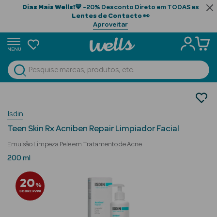
Dias Mais Wells!
💙 -20% Desconto Direto em TODAS as
Lentes de Contacto
👀
Aproveitar
MENU
portunidades
Ver Tudo
Beauty Season
Cosmética Rosto e Corpo
Cosmética Rosto
Beauty Season
Isdin
Limpeza Facial
Cabelo
Teen Skin Rx Acniben Repair Limpiador Facial
Profissional
Emulsão Limpeza Pele em Tratamento de Acne
Beauty Season
200 ml
Cosmética
20
%
Beauty Season
SOBRE PVPR
Cosmética
Luxo