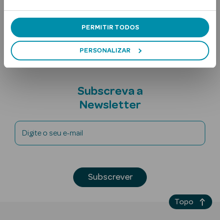
Ingredientes
PERMITIR TODOS
Nota adicional
PERSONALIZAR
Subscreva a
Ver Tudo
Newsletter
Solares
Corpo
Digite o seu e-mail
Rosto
Lábios
Subscrever
Solares Bebé e
Topo
Criança