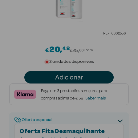
Beauty Season
Cuidados de
Cabelo
REF: 6602556
Beauty Season
Maquilhagem
20
48
Price reduced from
€
25
PVPR
60
€
Beauty Season
2 unidades disponíveis
Maquilhagem
Luxo
Adicionar
Beauty Season
Paga em 3 prestações sem juros para
Nutricosmética
compras acima de € 59.
Saber mais
Beauty Season
Perfumes
Oferta especial
Oferta Fita Desmaquilhante
Beauty Season