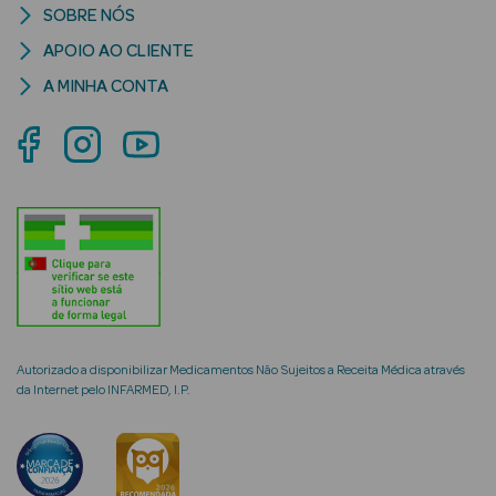
SOBRE NÓS
APOIO AO CLIENTE
A MINHA CONTA
mética Rosto e
Ver Tudo
Cosmética
Rosto
Hidratantes
Séruns Faciais
Autorizado a disponibilizar Medicamentos Não Sujeitos a Receita Médica através
da Internet pelo INFARMED, I.P.
Creme de Olhos
Anti-
envelhecimento