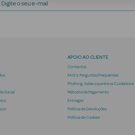
Digite o seu e-mail
APOIO AO CLIENTE
Contactos
dos
FAQ's: Perguntas Frequentes
Phishing: Sabe o que é e os Cuidados a
e Social
Métodos de Pagamento
osco
Entregas
iços
Política de Devoluções
Política de Cookies