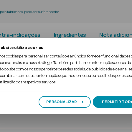
elo fabricante, produtor ou fornecedor.
tra-indicações
Ingredientes
Nota adicion
ebsite utiliza cookies
sas naturais e reforça o sistema imunitário. Symb
mos cookies para personalizar conteúdo e anúncios, fornecer funcionalidades 
ociais e analisar o nosso tráfego. Também partilhamos informações acerca da
ir dos 3 anos. Contém as estirpes de bactérias, Bif
ão do site com os nossos parceiros de redes sociais, de publicidade e de análise
to alimentar
.
ombinar com outras informações que lhes forneceu ou recolhidas por estes a
tilização dos respetivos serviços.
PERSONALIZAR
PERMITIR TOD