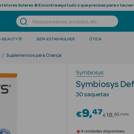
tetores Solares ☀️ Encontra aqui tudo o que precisas para o teu ver
K-BEAUTY 🌸
BEM-ESTAR MULHER
ÓTICA
Suplementos para Criança
Symbiosys
Symbiosys Def
30 saquetas
9
47
€
Price red
18
95
PVPR
€
4 unidades disponíveis