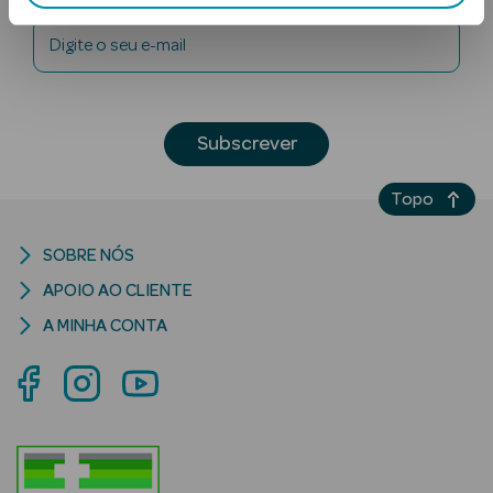
Digite o seu e-mail
Subscrever
Topo
Ver Tudo
Solares
SOBRE NÓS
Corpo
APOIO AO CLIENTE
A MINHA CONTA
Rosto
Lábios
Solares Bebé e
Criança