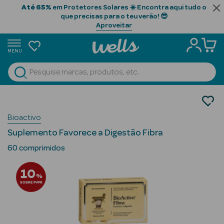
Até 65%
em Protetores Solares ☀️ Encontra aqui tudo o
que precisas para o teu verão! 😎
Aproveitar
MENU
portunidades
Ver Tudo
Beauty Season
Nutrição e Suplementos
Controlo de Peso
Beauty Season
Bioactivo
Bloqueadores de Hidratos de Carbono
Cabelo
Suplemento Favorece a Digestão Fibra
Profissional
60 comprimidos
Beauty Season
10
Cosmética
%
SOBRE PVPR
Beauty Season
Cosmética
Luxo