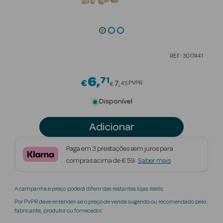
Beauty Season
Cuidados de
Cabelo
REF: 3017441
Beauty Season
Maquilhagem
6
71
Price reduced from
€
7
PVPR
45
€
Beauty Season
Disponível
Maquilhagem
Luxo
Adicionar
Beauty Season
Paga em 3 prestações sem juros para
Nutricosmética
compras acima de € 59.
Saber mais
Beauty Season
A campanha e preço poderá diferir das restantes lojas Wells.
Perfumes
Por PVPR deve entender-se o preço de venda sugerido ou recomendado pelo
fabricante, produtor ou fornecedor.
Beauty Season