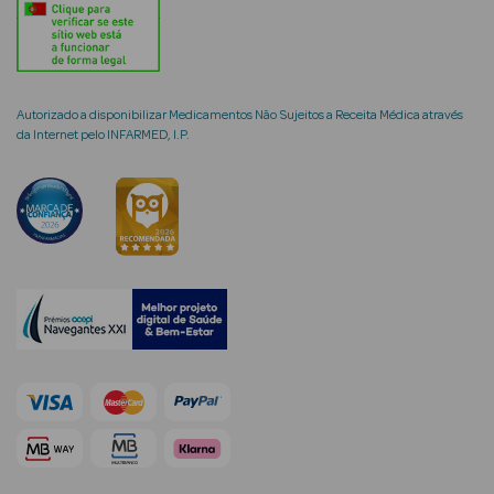
Autorizado a disponibilizar Medicamentos Não Sujeitos a Receita Médica através
mética Rosto e
da Internet pelo INFARMED, I.P.
Ver Tudo
Cosmética
Rosto
Hidratantes
Séruns Faciais
Creme de Olhos
Anti-
envelhecimento