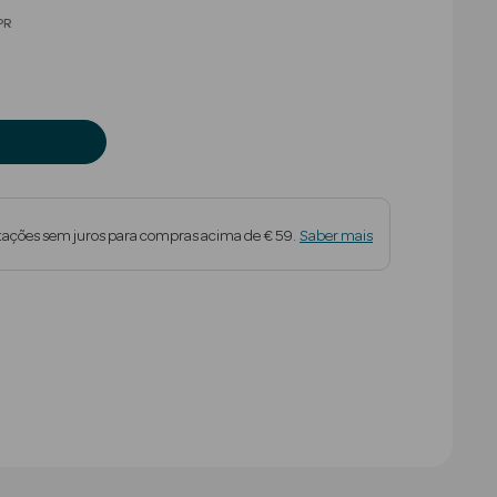
educed from
PR
tações sem juros para compras acima de € 59.
Saber mais