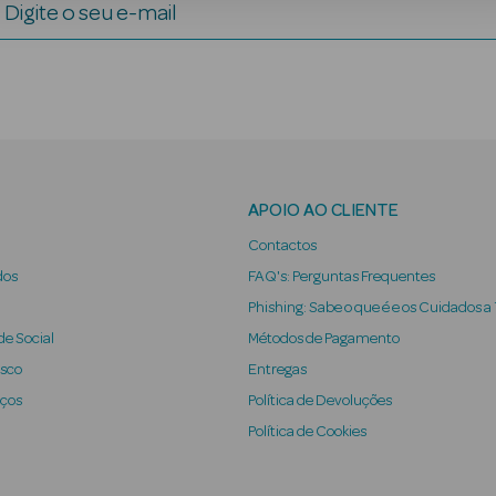
Digite o seu e-mail
APOIO AO CLIENTE
Contactos
dos
FAQ's: Perguntas Frequentes
Phishing: Sabe o que é e os Cuidados a
e Social
Métodos de Pagamento
osco
Entregas
iços
Política de Devoluções
Política de Cookies