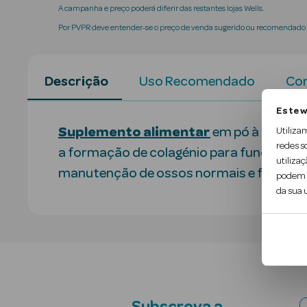
A campanha e preço poderá diferir das restantes lojas Wells.
Por PVPR deve entender-se o preço de venda sugerido ou recomendado p
Descrição
Uso Recomendado
Con
Este w
Suplemento alimentar
em pó à base de 
Utiliza
redes s
a formação de colagénio para funcioname
utilizaç
manutenção de ossos normais e funcion
podem c
da sua u