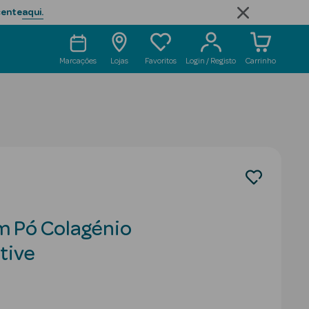
aqui.
cente
Marcações
Lojas
Favoritos
Login / Registo
Carrinho
 Pó Colagénio
tive