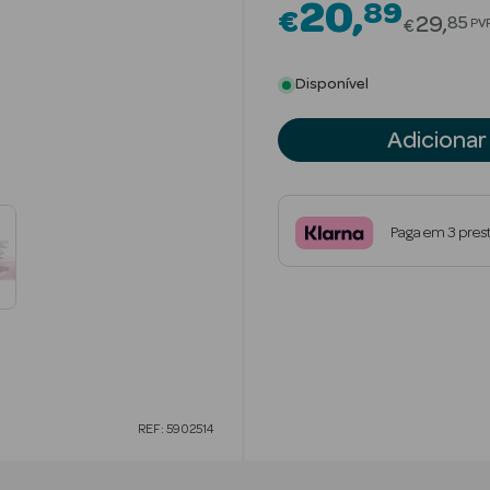
20
89
€
Price r
29
85
PV
€
Disponível
Adicionar
Paga em 3 pres
REF: 5902514