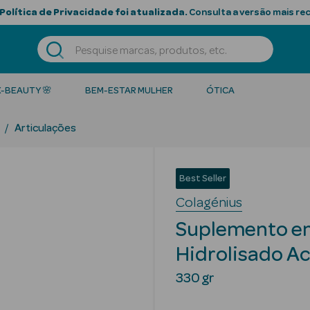
Política de Privacidade foi atualizada.
Consulta a versão mais re
K-BEAUTY 🌸
BEM-ESTAR MULHER
ÓTICA
Articulações
Best Seller
Colagénius
Suplemento em
Hidrolisado Ac
330 gr