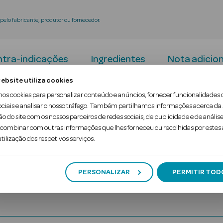
elo fabricante, produtor ou fornecedor.
tra-indicações
Ingredientes
Nota adicion
ebsite utiliza cookies
Colagénio, Ácido hialurónico, Magnésio, Vitamica D 
mos cookies para personalizar conteúdo e anúncios, fornecer funcionalidades 
ociais e analisar o nosso tráfego. Também partilhamos informações acerca da
nto normal das cartilagens e dos ossos. A vitamin
ão do site com os nossos parceiros de redes sociais, de publicidade e de análise
amento muscular.
ombinar com outras informações que lhes forneceu ou recolhidas por estes a
tilização dos respetivos serviços.
PERSONALIZAR
PERMITIR TOD