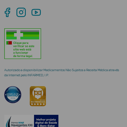
mética Rosto e
Ver Tudo
Cosmética
Rosto
Autorizado a disponibilizar Medicamentos Não Sujeitos a Receita Médica através
da Internet pelo INFARMED, I.P.
Hidratantes
Séruns Faciais
Creme de Olhos
Anti-
envelhecimento