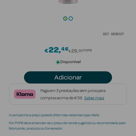
Beauty Season
Cuidados de
Cabelo
REF: 6838337
Beauty Season
Maquilhagem
22
46
Price reduced from
€
29
PVPR
95
€
Beauty Season
Disponível
Maquilhagem
Luxo
Adicionar
Beauty Season
Paga em 3 prestações sem juros para
Nutricosmética
compras acima de € 59.
Saber mais
Beauty Season
A campanha e preço poderá diferir das restantes lojas Wells.
Perfumes
Por PVPR deve entender-se o preço de venda sugerido ou recomendado pelo
fabricante, produtor ou fornecedor.
Beauty Season