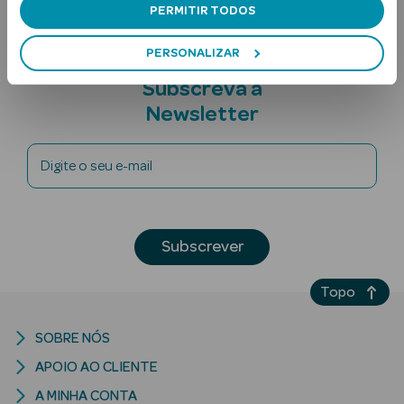
PERMITIR TODOS
PERSONALIZAR
Subscreva a
Newsletter
Digite o seu e-mail
Ver Tudo
Solares
Corpo
Subscrever
Rosto
Topo
Lábios
SOBRE NÓS
Solares Bebé e
APOIO AO CLIENTE
Criança
A MINHA CONTA