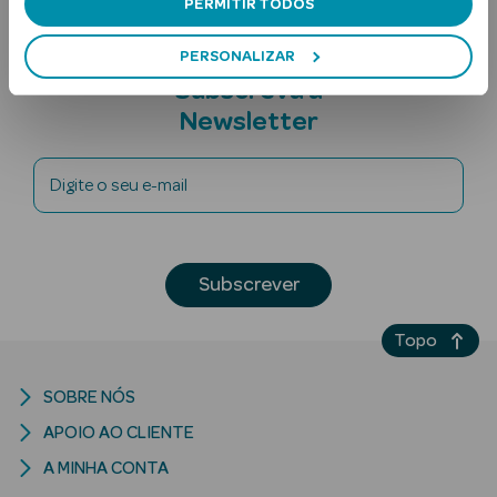
PERMITIR TODOS
PERSONALIZAR
Subscreva a
Newsletter
Digite o seu e-mail
Ver Tudo
Solares
Subscrever
Corpo
Rosto
Topo
Lábios
SOBRE NÓS
APOIO AO CLIENTE
Solares Bebé e
Criança
A MINHA CONTA