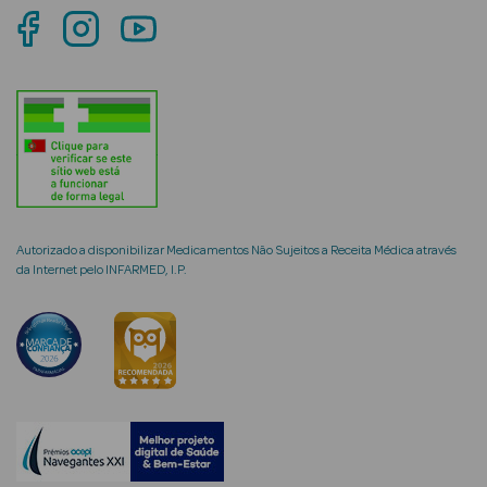
mética Rosto e
Ver Tudo
Cosmética
Rosto
Autorizado a disponibilizar Medicamentos Não Sujeitos a Receita Médica através
da Internet pelo INFARMED, I.P.
Hidratantes
Séruns Faciais
Creme de Olhos
Anti-
envelhecimento