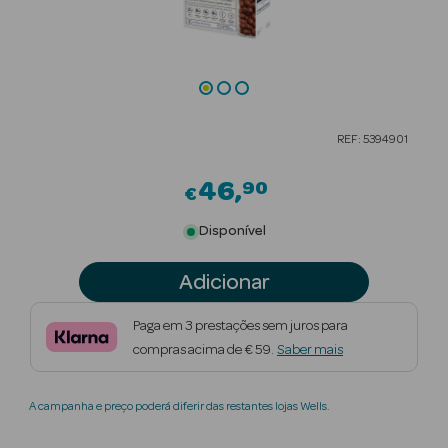
Beauty Season
Cuidados de
Cabelo
Beauty Season
REF: 5394901
Maquilhagem
46
90
€
Beauty Season
Maquilhagem
Disponível
Luxo
Adicionar
Beauty Season
Nutricosmética
Paga em 3 prestações sem juros para
compras acima de € 59.
Saber mais
Beauty Season
Perfumes
A campanha e preço poderá diferir das restantes lojas Wells.
Beauty Season