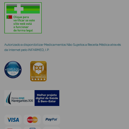
mética Rosto e
Autorizado a disponibilizar Medicamentos Não Sujeitos a Receita Médica através
da Internet pelo INFARMED, I.P.
Ver Tudo
Cosmética
Rosto
Hidratantes
Séruns Faciais
Creme de Olhos
Anti-
envelhecimento