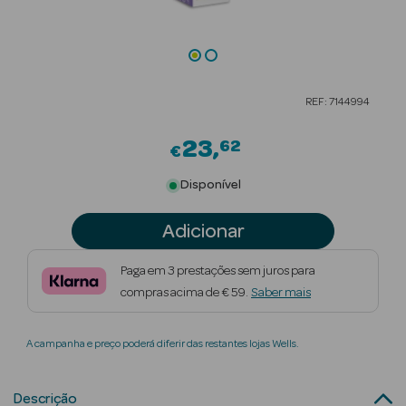
Beauty Season
Cuidados de
Cabelo
REF: 7144994
Beauty Season
Maquilhagem
23
62
€
Beauty Season
Disponível
Maquilhagem
Luxo
Adicionar
Beauty Season
Paga em 3 prestações sem juros para
Nutricosmética
compras acima de € 59.
Saber mais
Beauty Season
A campanha e preço poderá diferir das restantes lojas Wells.
Perfumes
Beauty Season
Descrição