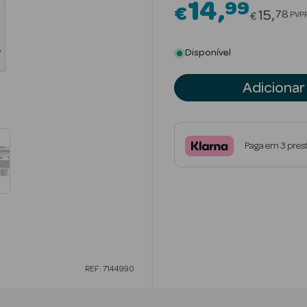
14
99
€
Price r
15
78
PVP
€
Disponível
Adicionar
Paga em 3 pres
REF: 7144990