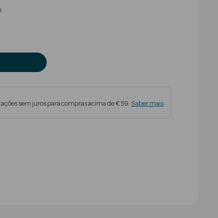
educed from
R
tações sem juros para compras acima de € 59.
Saber mais