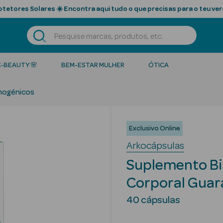
tetores Solares ☀️ Encontra aqui tudo o que precisas para o teu ver
K-BEAUTY 🌸
BEM-ESTAR MULHER
ÓTICA
mogénicos
Exclusivo Online
Arkocápsulas
Suplemento B
Corporal Guar
40 cápsulas