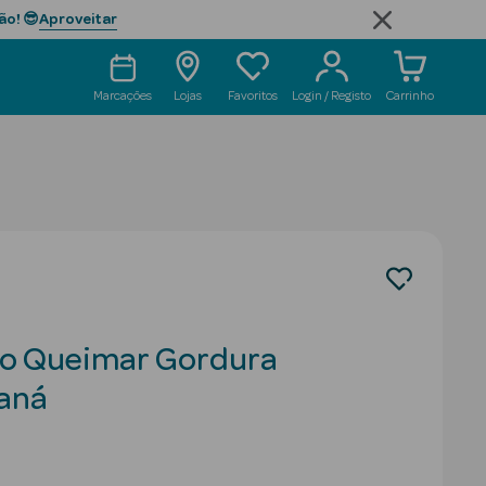
Aproveitar
ão! 😎
Marcações
Lojas
Favoritos
Login / Registo
Carrinho
io Queimar Gordura
aná