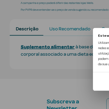
A campanha e preço poderá diferir das restantes lojas Wells.
Por PVPR deve entender-se o preço de venda sugerido ou recomendado p
Descrição
Uso Recomendado
Con
Este w
Utiliza
Suplemento alimentar
à base de Guara
redes s
utilizaç
corporal associado a uma dieta equilibrada
podem c
da sua u
Subscreva a
Newsletter