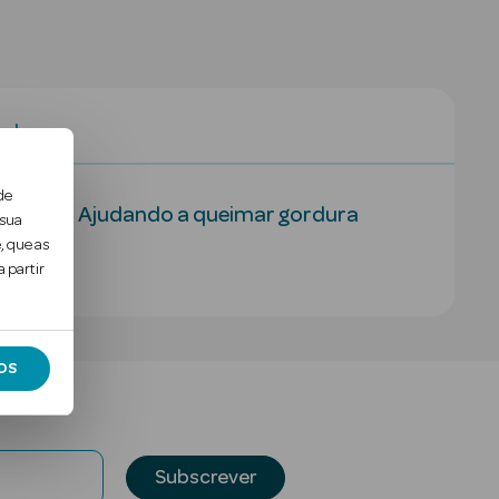
al
de
orduras. Ajudando a queimar gordura
 sua
, que as
.
 partir
OS
Subscrever