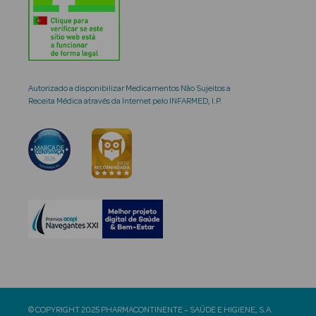
Autorizado a disponibilizar Medicamentos Não Sujeitos a
Receita Médica através da Internet pelo INFARMED, I.P.
© COPYRIGHT 2025 PHARMACONTINENTE – SAÚDE E HIGIENE, S.A.