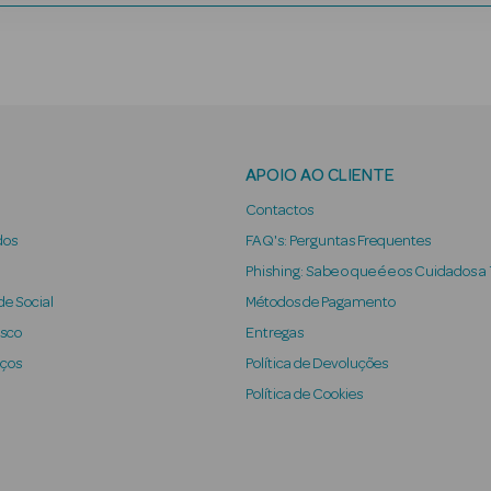
APOIO AO CLIENTE
Contactos
dos
FAQ's: Perguntas Frequentes
Phishing: Sabe o que é e os Cuidados a
e Social
Métodos de Pagamento
osco
Entregas
iços
Política de Devoluções
Política de Cookies