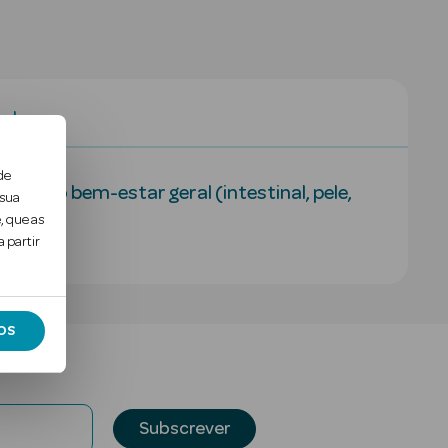
al
de
nter o bem-estar geral (intestinal, pele,
 sua
, que as
 partir
OS
Subscrever