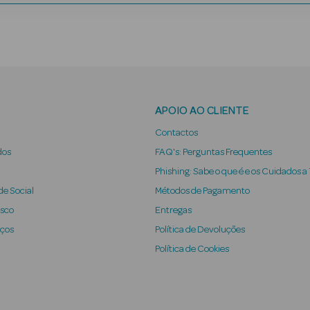
APOIO AO CLIENTE
Contactos
dos
FAQ's: Perguntas Frequentes
Phishing: Sabe o que é e os Cuidados a
e Social
Métodos de Pagamento
osco
Entregas
iços
Política de Devoluções
Política de Cookies