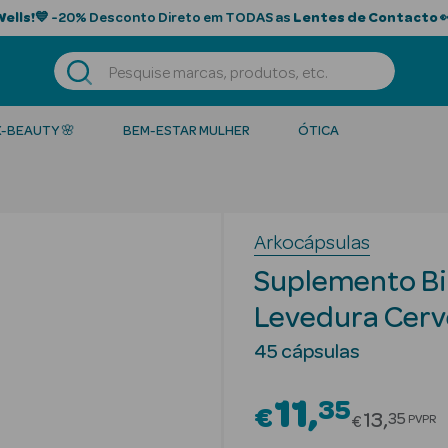
Wells!
💙 -20% Desconto Direto em TODAS as
Lentes de Contacto

K-BEAUTY 🌸
BEM-ESTAR MULHER
ÓTICA
Arkocápsulas
Suplemento Bi
Levedura Cerv
45 cápsulas
11
35
€
Price re
13
35
PVPR
€