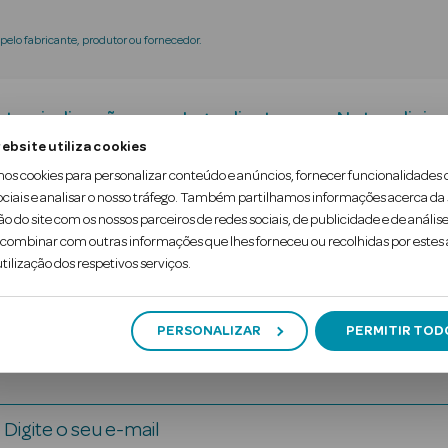
elo fabricante, produtor ou fornecedor.
tra-indicações
Ingredientes
Nota adicion
ebsite utiliza cookies
mos cookies para personalizar conteúdo e anúncios, fornecer funcionalidades 
plemento alimentar
em cápsulas que contribui ma
ociais e analisar o nosso tráfego. Também partilhamos informações acerca da
ão do site com os nossos parceiros de redes sociais, de publicidade e de análise
ombinar com outras informações que lhes forneceu ou recolhidas por estes a
tilização dos respetivos serviços.
PERSONALIZAR
PERMITIR TOD
Digite o seu e-mail