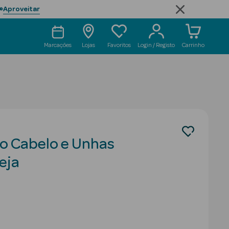
Aproveitar

Marcações
Lojas
Favoritos
Login / Registo
Carrinho
o Cabelo e Unhas
eja
duced from