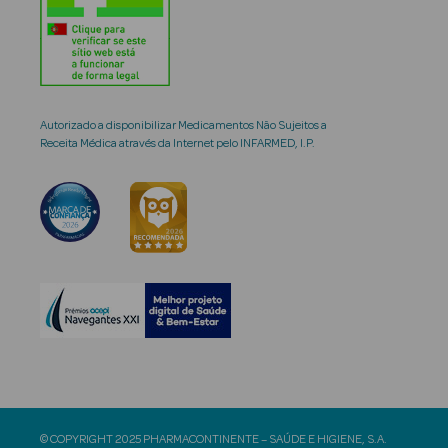
Autorizado a disponibilizar Medicamentos Não Sujeitos a
Receita Médica através da Internet pelo INFARMED, I.P.
© COPYRIGHT 2025 PHARMACONTINENTE – SAÚDE E HIGIENE, S.A.