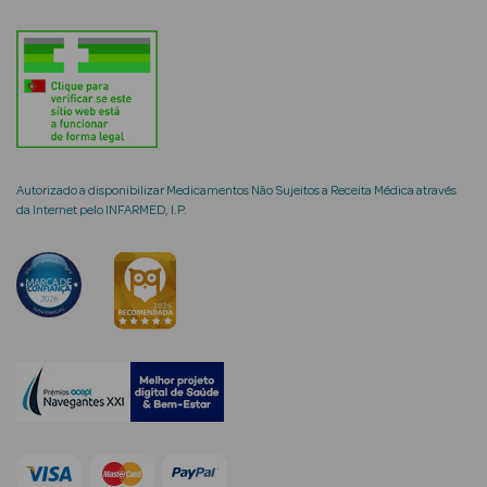
mética Rosto e
Autorizado a disponibilizar Medicamentos Não Sujeitos a Receita Médica através
Ver Tudo
da Internet pelo INFARMED, I.P.
Cosmética
Rosto
Hidratantes
Séruns Faciais
Creme de Olhos
Anti-
envelhecimento