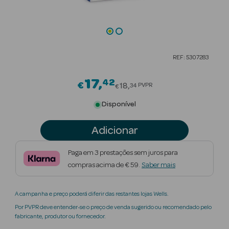
Beauty Season
Cuidados de
Cabelo
REF: 5307283
Beauty Season
Maquilhagem
17
42
Price reduced from
€
18
PVPR
34
€
Beauty Season
Disponível
Maquilhagem
Luxo
Adicionar
Beauty Season
Paga em 3 prestações sem juros para
Nutricosmética
compras acima de € 59.
Saber mais
Beauty Season
A campanha e preço poderá diferir das restantes lojas Wells.
Perfumes
Por PVPR deve entender-se o preço de venda sugerido ou recomendado pelo
fabricante, produtor ou fornecedor.
Beauty Season