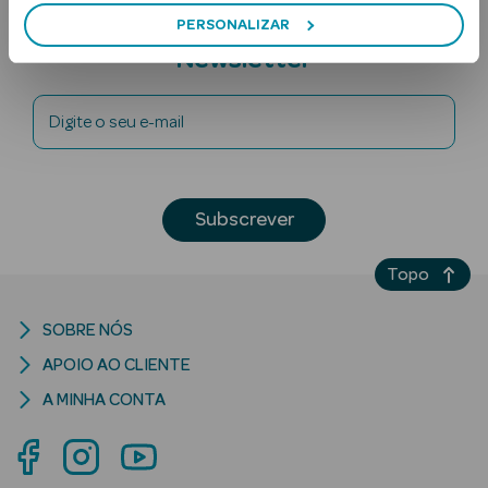
Subscreva a
PERSONALIZAR
Newsletter
Digite o seu e-mail
Ver Tudo
Subscrever
Solares
Topo
Corpo
SOBRE NÓS
Rosto
APOIO AO CLIENTE
Lábios
A MINHA CONTA
Solares Bebé e
Criança