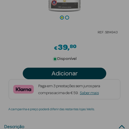
Beauty Season
Cuidados de
Cabelo
REF: 5814943
Beauty Season
Maquilhagem
39
80
€
Beauty Season
Disponível
Maquilhagem
Luxo
Adicionar
Beauty Season
Paga em 3 prestações sem juros para
Nutricosmética
compras acima de € 59.
Saber mais
Beauty Season
A campanha e preço poderá diferir das restantes lojas Wells.
Perfumes
Beauty Season
Descrição