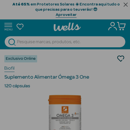
Até 65%
em Protetores Solares ☀️ Encontra aqui tudo o
que precisas para o teu verão! 😎
Aproveitar
MENU
portunidades
Ver Tudo
Beauty Season
Nutrição e Suplementos
Exclusivo Online
Suplementos Alimentares
Beauty Season
Biofil
Saúde Cardiovascular
Cabelo
Suplemento Alimentar Ómega 3 One
Profissional
120 cápsulas
Beauty Season
Cosmética
Beauty Season
Cosmética
Luxo