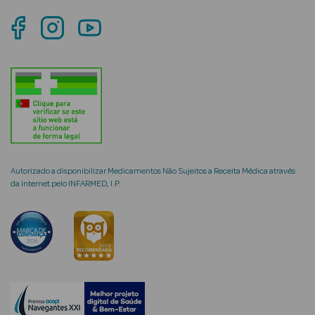
mética Rosto e
Ver Tudo
Cosmética
Rosto
Autorizado a disponibilizar Medicamentos Não Sujeitos a Receita Médica através
da Internet pelo INFARMED, I.P.
Hidratantes
Séruns Faciais
Creme de Olhos
Anti-
envelhecimento