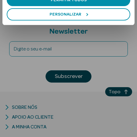
PERMITIR TODOS
PERSONALIZAR
Subscreva a
Newsletter
Digite o seu e-mail
Ver Tudo
Solares
Subscrever
Corpo
Topo
Rosto
Lábios
SOBRE NÓS
APOIO AO CLIENTE
Solares Bebé e
A MINHA CONTA
Criança