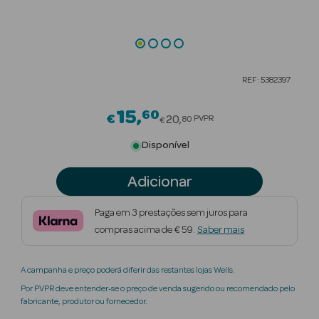
Beauty Season
Cuidados de
Cabelo
REF: 5382397
Beauty Season
Maquilhagem
15
60
Price reduced from
€
20
PVPR
80
€
Beauty Season
Disponível
Maquilhagem
Luxo
Adicionar
Beauty Season
Paga em 3 prestações sem juros para
Nutricosmética
compras acima de € 59.
Saber mais
Beauty Season
A campanha e preço poderá diferir das restantes lojas Wells.
Perfumes
Por PVPR deve entender-se o preço de venda sugerido ou recomendado pelo
fabricante, produtor ou fornecedor.
Beauty Season