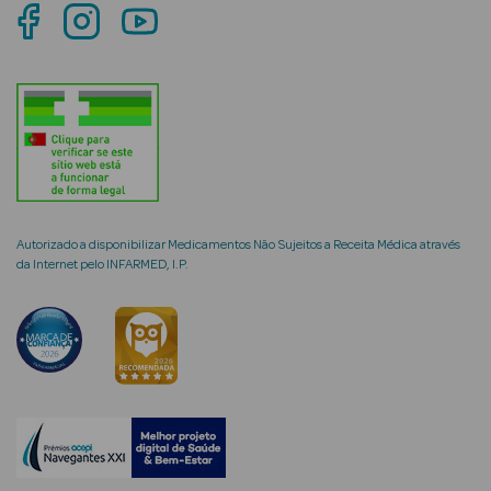
mética Rosto e
Ver Tudo
Cosmética
Autorizado a disponibilizar Medicamentos Não Sujeitos a Receita Médica através
Rosto
da Internet pelo INFARMED, I.P.
Hidratantes
Séruns Faciais
Creme de Olhos
Anti-
envelhecimento