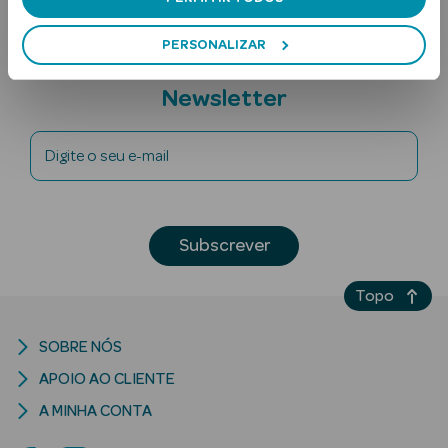
PERSONALIZAR
Subscreva a
Newsletter
Digite o seu e-mail
Ver Tudo
Solares
Subscrever
Corpo
Topo
Rosto
SOBRE NÓS
Lábios
APOIO AO CLIENTE
Solares Bebé e
A MINHA CONTA
Criança