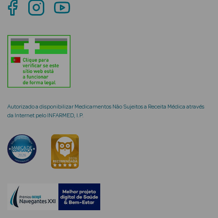
mética Rosto e
Ver Tudo
Cosmética
Autorizado a disponibilizar Medicamentos Não Sujeitos a Receita Médica através
Rosto
da Internet pelo INFARMED, I.P.
Hidratantes
Séruns Faciais
Creme de Olhos
Anti-
envelhecimento