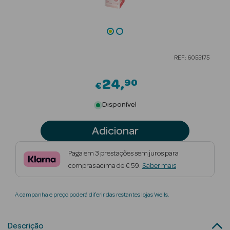
Beauty Season
Cuidados de
Cabelo
REF: 6055175
Beauty Season
Maquilhagem
24
90
€
Beauty Season
Disponível
Maquilhagem
Luxo
Adicionar
Beauty Season
Paga em 3 prestações sem juros para
Nutricosmética
compras acima de € 59.
Saber mais
Beauty Season
A campanha e preço poderá diferir das restantes lojas Wells.
Perfumes
Beauty Season
Descrição