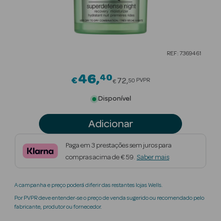
Beauty Season
Cuidados de
Cabelo
REF: 7369461
Beauty Season
Maquilhagem
46
40
Price reduced from
€
72
PVPR
50
€
Beauty Season
Disponível
Maquilhagem
Luxo
Adicionar
Beauty Season
Paga em 3 prestações sem juros para
Nutricosmética
compras acima de € 59.
Saber mais
Beauty Season
A campanha e preço poderá diferir das restantes lojas Wells.
Perfumes
Por PVPR deve entender-se o preço de venda sugerido ou recomendado pelo
fabricante, produtor ou fornecedor.
Beauty Season