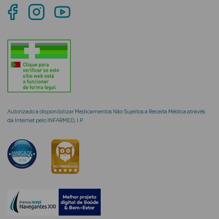
mética Rosto e
Ver Tudo
Cosmética
Rosto
Autorizado a disponibilizar Medicamentos Não Sujeitos a Receita Médica através
da Internet pelo INFARMED, I.P.
Hidratantes
Séruns Faciais
Creme de Olhos
Anti-
envelhecimento