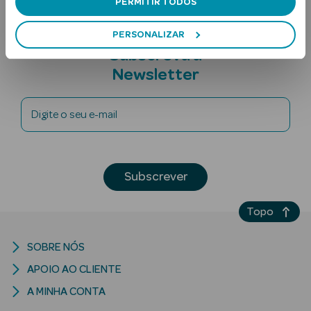
PERMITIR TODOS
PERSONALIZAR
Subscreva a
Newsletter
Digite o seu e-mail
Ver Tudo
Solares
Subscrever
Corpo
Rosto
Topo
Lábios
SOBRE NÓS
APOIO AO CLIENTE
Solares Bebé e
Criança
A MINHA CONTA