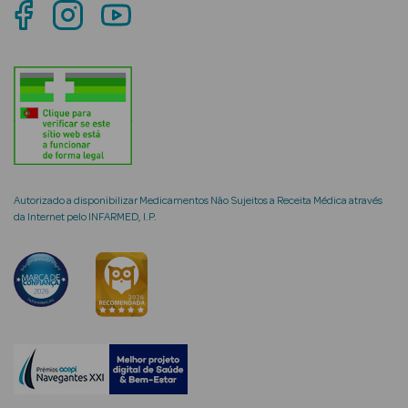
mética Rosto e
Ver Tudo
Cosmética
Autorizado a disponibilizar Medicamentos Não Sujeitos a Receita Médica através
Rosto
da Internet pelo INFARMED, I.P.
Hidratantes
Séruns Faciais
Creme de Olhos
Anti-
envelhecimento