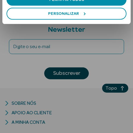
PERSONALIZAR
Subscreva a
Newsletter
Digite o seu e-mail
Ver Tudo
Solares
Subscrever
Corpo
Topo
Rosto
SOBRE NÓS
Lábios
APOIO AO CLIENTE
Solares Bebé e
A MINHA CONTA
Criança