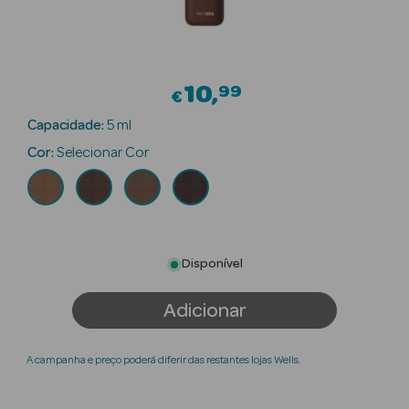
Beauty Season
Cuidados de
Cabelo
10
99
€
Beauty Season
Capacidade:
5 ml
Maquilhagem
Cor:
Selecionar Cor
Beauty Season
Maquilhagem
Luxo
Disponível
Beauty Season
Nutricosmética
Adicionar
Beauty Season
Perfumes
A campanha e preço poderá diferir das restantes lojas Wells.
Beauty Season