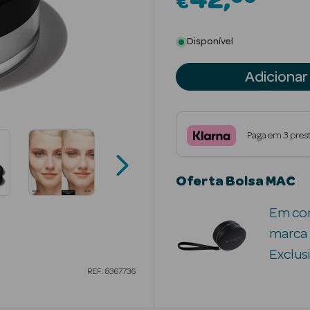
42
€
Disponível
Adicionar
Paga em 3 pres
Oferta Bolsa MAC
Em com
marca 
Exclusi
REF: 8367736