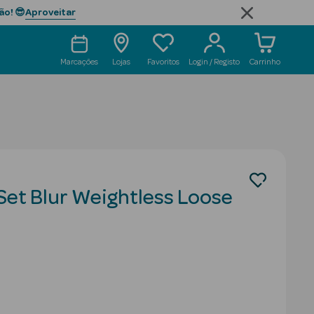
Aproveitar
ão! 😎
Marcações
Lojas
Favoritos
Login / Registo
Carrinho
 Set Blur Weightless Loose