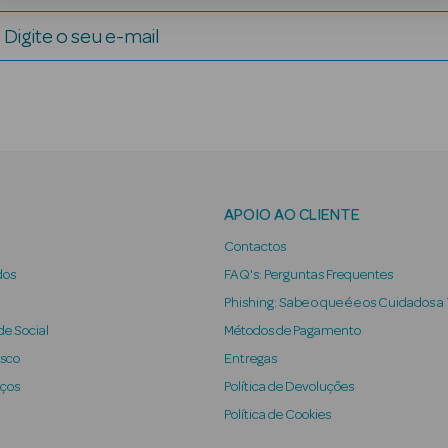
Digite o seu e-mail
APOIO AO CLIENTE
Contactos
dos
FAQ's: Perguntas Frequentes
Phishing: Sabe o que é e os Cuidados a
e Social
Métodos de Pagamento
osco
Entregas
iços
Política de Devoluções
Política de Cookies