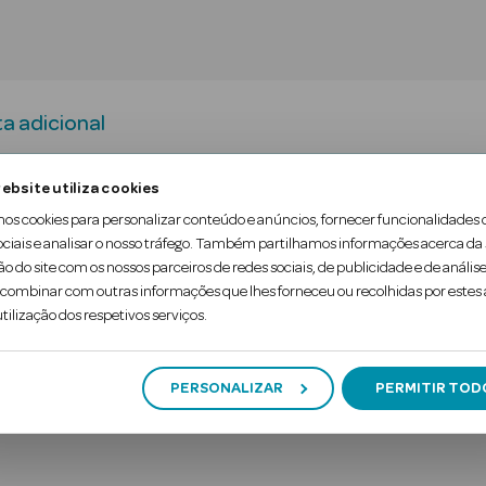
a adicional
ebsite utiliza cookies
ó solto de fixação. Os nossos pós ultraleves são ul
mos cookies para personalizar conteúdo e anúncios, fornecer funcionalidades 
eamente a oleosidade e proporcionar um acabament
ociais e analisar o nosso tráfego. Também partilhamos informações acerca da
 utiliza pós de alto índice de refração para refrata
ão do site com os nossos parceiros de redes sociais, de publicidade e de análise
ombinar com outras informações que lhes forneceu ou recolhidas por estes a
tilização dos respetivos serviços.
PERSONALIZAR
PERMITIR TOD