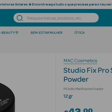
tetores Solares ☀️ Encontra aqui tudo o que precisas para o teu ver
K-BEAUTY 🌸
BEM-ESTAR MULHER
ÓTICA
MAC Cosmetics
Studio Fix Pro
Powder
Pó Solto Matificante Fixador
12 gr
00