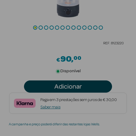
Beauty Season
Cuidados de
Cabelo
Beauty Season
REF: 8123220
Maquilhagem
90
00
€
Beauty Season
Maquilhagem
Disponível
Luxo
Adicionar
Beauty Season
Nutricosmética
Paga em 3 prestações sem juros de € 30,00
Saber mais
Beauty Season
Perfumes
A campanha e preço poderá diferir das restantes lojas Wells.
Beauty Season