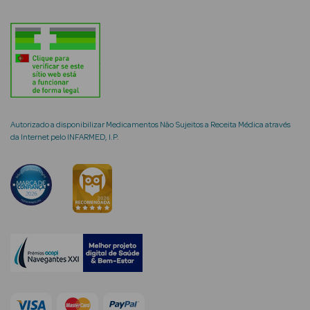
mética Rosto e
Ver Tudo
Autorizado a disponibilizar Medicamentos Não Sujeitos a Receita Médica através
da Internet pelo INFARMED, I.P.
Cosmética
Rosto
Hidratantes
Séruns Faciais
Creme de Olhos
Anti-
envelhecimento