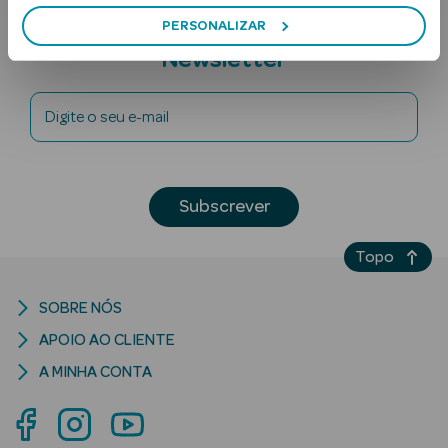
PERSONALIZAR
Subscreva a
Newsletter
Digite o seu e-mail
Ver Tudo
Subscrever
Solares
Topo
Corpo
Rosto
SOBRE NÓS
APOIO AO CLIENTE
Lábios
A MINHA CONTA
Solares Bebé e
Criança