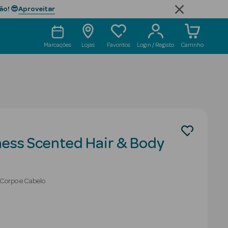
Aproveitar
ão! 😎
Marcações
Lojas
Favoritos
Login / Registo
Carrinho
ess Scented Hair & Body
 Corpo e Cabelo