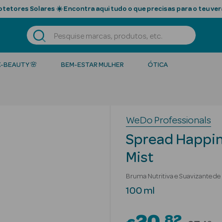
tetores Solares ☀️ Encontra aqui tudo o que precisas para o teu ver
K-BEAUTY 🌸
BEM-ESTAR MULHER
ÓTICA
WeDo Professionals
Spread Happin
Mist
Bruma Nutritiva e Suavizante de
100 ml
82