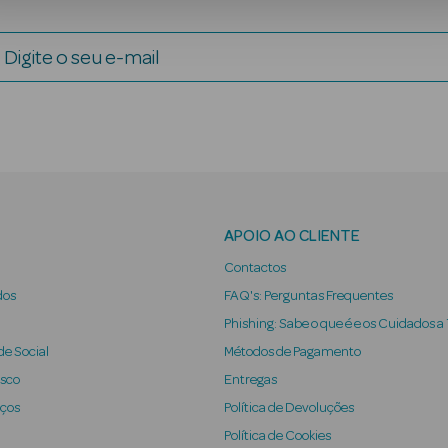
Digite o seu e-mail
APOIO AO CLIENTE
Contactos
dos
FAQ's: Perguntas Frequentes
Phishing: Sabe o que é e os Cuidados a
e Social
Métodos de Pagamento
osco
Entregas
iços
Política de Devoluções
Política de Cookies