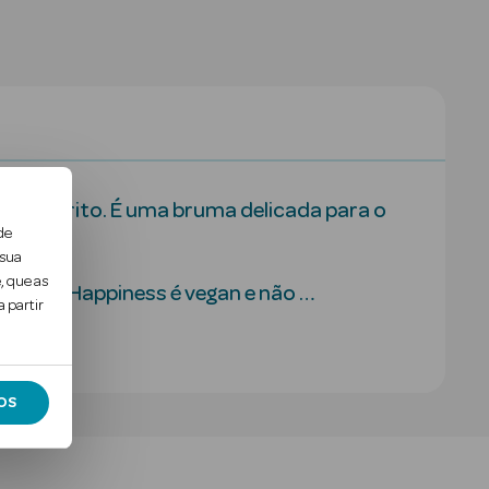
e o espírito. É uma bruma delicada para o
de
a água.
 sua
, que as
Spread Happiness é vegan e não …
 partir
OS