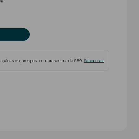
educed from
PR
tações sem juros para compras acima de € 59.
Saber mais