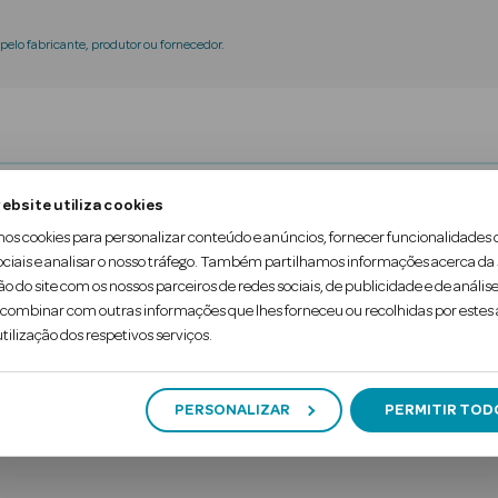
elo fabricante, produtor ou fornecedor.
ebsite utiliza cookies
 Happiness, é a nossa receita para elevar o humor 
mos cookies para personalizar conteúdo e anúncios, fornecer funcionalidades 
a de pétalas cintilantes que flutuam suavemente n
ociais e analisar o nosso tráfego. Também partilhamos informações acerca da
ão do site com os nossos parceiros de redes sociais, de publicidade e de análise
al, incluindo água de bambu naturalmente ativada, 
ombinar com outras informações que lhes forneceu ou recolhidas por estes a
tilização dos respetivos serviços.
PERSONALIZAR
PERMITIR TOD