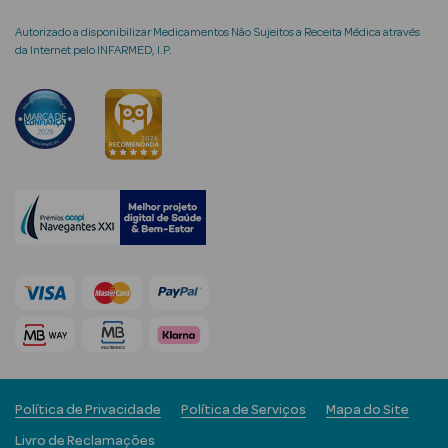
Autorizado a disponibilizar Medicamentos Não Sujeitos a Receita Médica através
da Internet pelo INFARMED, I.P.
mética Rosto e
Ver Tudo
Cosmética
Rosto
Hidratantes
Séruns Faciais
Creme de Olhos
Anti-
Política de Privacidade
Política de Serviços
Mapa do Site
envelhecimento
Livro de Reclamações