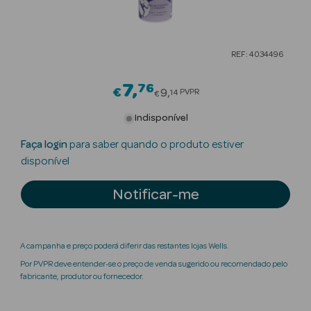
Beauty Season
Cuidados de
REF: 4034496
Cabelo
7
76
Price reduced from
Beauty Season
€
9
PVPR
14
€
Maquilhagem
Indisponível
Beauty Season
Faça login
para saber quando o produto estiver
Maquilhagem
disponível
Luxo
Notificar-me
Beauty Season
Nutricosmética
A campanha e preço poderá diferir das restantes lojas Wells.
Beauty Season
Por PVPR deve entender-se o preço de venda sugerido ou recomendado pelo
Perfumes
fabricante, produtor ou fornecedor.
Beauty Season